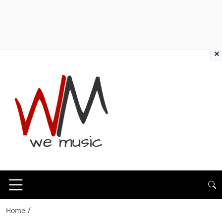
×
/
Home