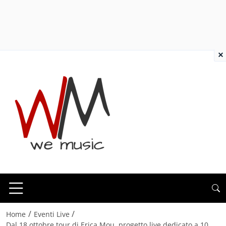
×
/
/
Home
Eventi Live
Dal 18 ottobre tour di Erica Mou, progetto live dedicato a 10