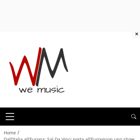
×
/
Home
Dall’Italia all’Europa: Sal Da Vinci porta all’Eurovision uno show