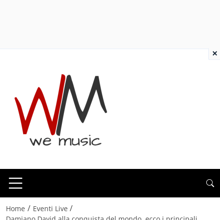
×
/
/
Home
Eventi Live
Damiano David alla conquista del mondo, ecco i principali