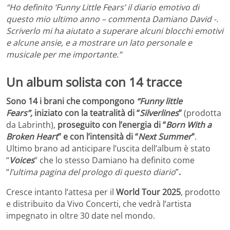
“Ho definito ‘Funny Little Fears’ il diario emotivo di
questo mio ultimo anno – commenta Damiano David -.
Scriverlo mi ha aiutato a superare alcuni blocchi emotivi
e alcune ansie, e a mostrare un lato personale e
musicale per me importante.”
Un album solista con 14 tracce
Sono 14 i brani che compongono
“
Funny little
Fears
”,
iniziato con la teatralità di “
Silverlines
”
(prodotta
da Labrinth),
proseguito con l’energia di
“
Born With a
Broken Heart
” e con l’intensità di “
Next Summer
”
.
Ultimo brano ad anticipare l’uscita dell’album è stato
“
Voices
” che lo stesso Damiano ha definito come
“
l’ultima pagina del prologo di questo diario
”
.
Cresce intanto l’attesa per il
World Tour 2025
, prodotto
e distribuito da Vivo Concerti,
che vedrà l’artista
impegnato in oltre 30 date nel mondo.