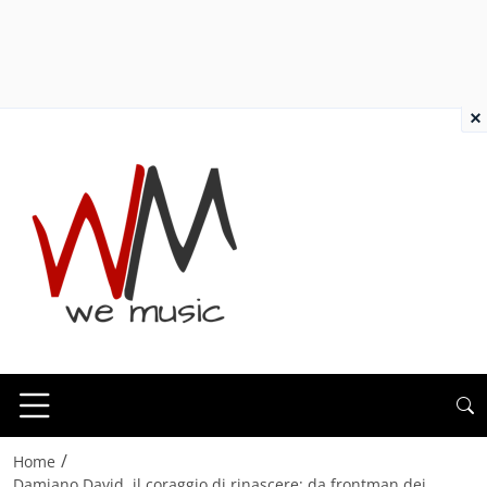
×
/
Home
Damiano David, il coraggio di rinascere: da frontman dei