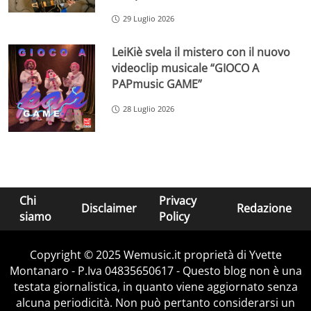
29 Luglio 2026
LeiKiè svela il mistero con il nuovo
videoclip musicale “GIOCO A
PAPmusic GAME”
28 Luglio 2026
Chi
Privacy
Disclaimer
Redazione
siamo
Policy
Copyright © 2025 Wemusic.it proprietà di Yvette
Montanaro - P.Iva 04835650617 - Questo blog non è una
testata giornalistica, in quanto viene aggiornato senza
alcuna periodicità. Non può pertanto considerarsi un