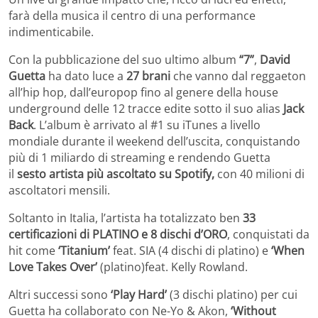
farà della musica il centro di una performance
indimenticabile.
Con la pubblicazione del suo ultimo album
“7”
,
David
Guetta
ha dato luce a
27 brani
che vanno dal reggaeton
all’hip hop, dall’europop fino al genere della house
underground delle 12 tracce edite sotto il suo alias
Jack
Back
. L’album è arrivato al #1 su iTunes a livello
mondiale durante il weekend dell’uscita, conquistando
più di 1 miliardo di streaming e rendendo Guetta
il
sesto artista più ascoltato su Spotify,
con 40 milioni di
ascoltatori mensili.
Soltanto in Italia, l’artista ha totalizzato ben
33
certificazioni di PLATINO e 8 dischi d’ORO
, conquistati da
hit come
‘Titanium’
feat. SIA (4 dischi di platino) e
‘When
Love Takes Over’
(platino)feat. Kelly Rowland.
Altri successi sono
‘Play Hard’
(3 dischi platino) per cui
Guetta ha collaborato con Ne-Yo & Akon,
‘Without