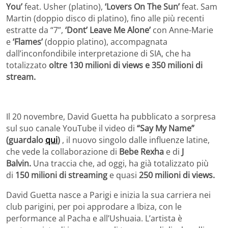
You’
feat. Usher (platino),
‘Lovers On The Sun’
feat. Sam
Martin (doppio disco di platino), fino alle più recenti
estratte da “7”,
‘Dont’ Leave Me Alone’
con Anne-Marie
e
‘Flames’
(doppio platino), accompagnata
dall’inconfondibile interpretazione di SIA, che ha
totalizzato
oltre 130 milioni di views e 350 milioni di
stream.
Il 20 novembre, David Guetta ha pubblicato a sorpresa
sul suo canale YouTube il video di
“Say My Name”
(guardalo
qui
)
, il nuovo singolo dalle influenze latine,
che vede la collaborazione di
Bebe Rexha
e di
J
Balvin.
Una traccia che, ad oggi, ha già totalizzato più
di
150 milioni di streaming
e quasi
250 milioni di views.
David Guetta nasce a Parigi e inizia la sua carriera nei
club parigini, per poi approdare a Ibiza, con le
performance al Pacha e all’Ushuaia. L’artista è