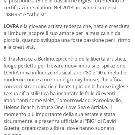
la posizione #15 nelle classifiche inglesi, ottenendo la
certificazione platino. Nel 2018 arrivano i successi
“48HRS” e “Atheist”.
LOVRA
è la giovane artista tedesca che, nata e cresciuta
a Limburg, scopre il suo amore per la musica sin da
piccola, quando sviluppa una forte passione per il ritmo
e la creatività.
Si trasferisce a Berlino,epicentro della libertà artistica,
luogo perfetto per trovare nuovi impulsi e ispirazione.
LOVRA mixa influenze musicali anni ‘80 e ‘90 e melodie
moderne, unite a un sound groovy house, che affina
con voci straordinarie e beats tipici della house inglese.
La sua cifra stilistica ha incantato le folle di eventi
importanti come Melt!, Tomorrowland, Parookaville,
Helene Beach, Nature One, Love Sea e Artlake. Il
momento più importante della sua estate è stata
sicuramente la presenza ufficiale al “BIG” di David
Guetta, organizzato a Ibiza, dove hanno suonato
insieme.