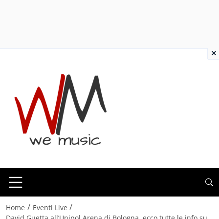
×
/
/
Home
Eventi Live
David Guetta all’Unipol Arena di Bologna, ecco tutte le info su