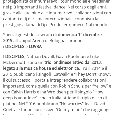
protagonista di innumerevoli tour mondiali e headliner
nei più importanti festival dance. Nel corso degli anni,
grazie alle sue hit e alle innumerevoli collaborazioni con
cantanti e dj di risma internazionale, conquista la
prestigiosa fama di Dj e Producer numero 1 al mondo.
Special guest della serata di
domenica 1° dicembre
2019
all’Unipol Arena di Bologna saranno
i
DISCIPLES
e
LOVRA
.
I
DISCIPLES
, Nathan Duvall, Gavin Koolmon e Luke
McDermott, sono un
trio londinese attivo dal 2013,
legato alla musica house ed elettronica
. Tra il 2014 e il
2015 pubblicano i singoli “Catwalk” e “They Don’t Know”,
il cui successo li porta a intraprendere collaborazioni
importanti, come quella con Robin Schulz per “Yellow” e
con Calvin Harris e Ina Wroldsen per il singolo “How
deep is your love”, che in Italia ottiene il triplo disco di
platino. Nel 2016 pubblicano “No worries” feat. David
Guetta e l’anno successivo “On my mind” che raggiunge