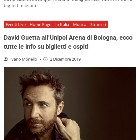
biglietti e ospiti
Eventi Live
Home Page
In Italia
Musica
Stranieri
David Guetta all’Unipol Arena di Bologna, ecco
tutte le info su biglietti e ospiti
Ivano Moriello
-
2 Dicembre 2019