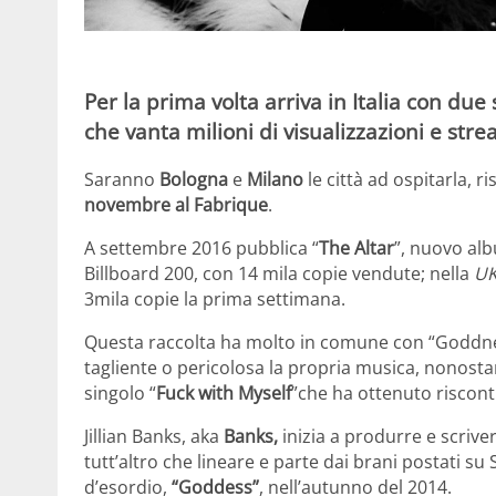
Per la prima volta arriva in Italia con du
che vanta milioni di visualizzazioni e stre
Saranno
Bologna
e
Milano
le città ad ospitarla, r
novembre al Fabrique
.
A settembre 2016 pubblica “
The Altar
”, nuovo al
Billboard 200, con 14 mila copie vendute; nella
UK
3mila copie la prima settimana.
Questa raccolta ha molto in comune con “Goddnes
tagliente o pericolosa la propria musica, nonostant
singolo “
Fuck with Myself
”che ha ottenuto riscontr
Jillian Banks, aka
Banks,
inizia a produrre e scriver
tutt’altro che lineare e parte dai brani postati su
d’esordio,
“Goddess”
, nell’autunno del 2014.