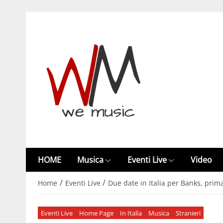
HOME
Musica
Eventi Live
Video
/
/
Home
Eventi Live
Due date in Italia per Banks, prim
Eventi Live
Home Page
In Italia
Musica
Stranieri