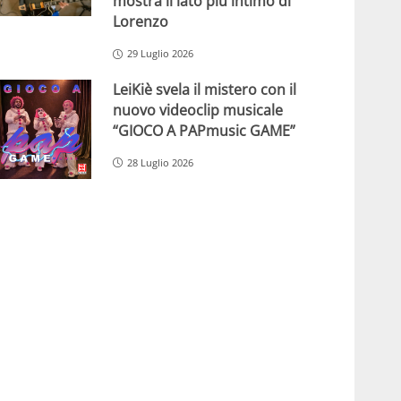
mostra il lato più intimo di
Lorenzo
29 Luglio 2026
LeiKiè svela il mistero con il
nuovo videoclip musicale
“GIOCO A PAPmusic GAME”
28 Luglio 2026