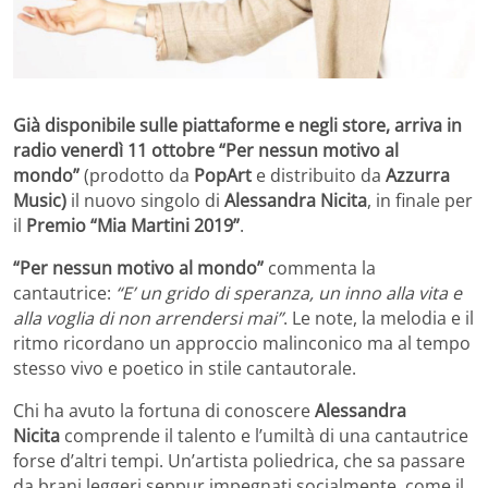
Già disponibile sulle piattaforme e negli store, arriva in
radio venerdì 11 ottobre “Per nessun motivo al
mondo”
(prodotto da
PopArt
e distribuito da
Azzurra
Music)
il nuovo singolo di
Alessandra Nicita
, in finale per
il
Premio “Mia Martini 2019”
.
“Per nessun motivo al mondo”
commenta la
cantautrice:
“E’ un grido di speranza, un inno alla vita e
alla voglia di non arrendersi mai”
. Le note, la melodia e il
ritmo ricordano un approccio malinconico ma al tempo
stesso vivo e poetico in stile cantautorale.
Chi ha avuto la fortuna di conoscere
Alessandra
Nicita
comprende il talento e l’umiltà di una cantautrice
forse d’altri tempi. Un’artista poliedrica, che sa passare
da brani leggeri seppur impegnati socialmente, come il