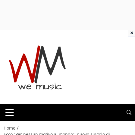
×
/
Home
Ecco “Per nessun motivo al mondo”, nuovo singolo di