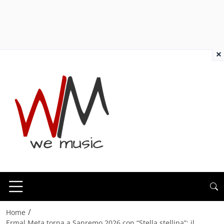
×
/
Home
Ermal Meta torna a Sanremo 2026 con “Stella stellina”: il