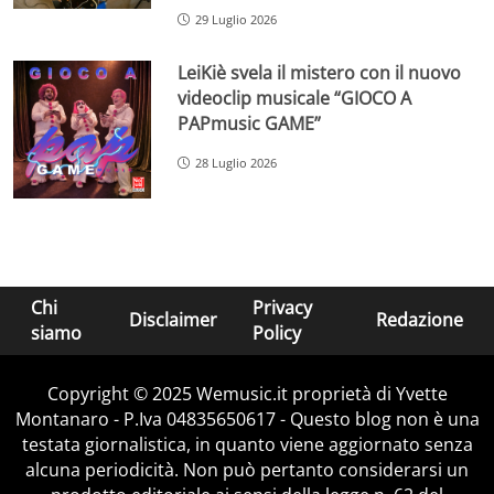
29 Luglio 2026
LeiKiè svela il mistero con il nuovo
videoclip musicale “GIOCO A
PAPmusic GAME”
28 Luglio 2026
Chi
Privacy
Disclaimer
Redazione
siamo
Policy
Copyright © 2025 Wemusic.it proprietà di Yvette
Montanaro - P.Iva 04835650617 - Questo blog non è una
testata giornalistica, in quanto viene aggiornato senza
alcuna periodicità. Non può pertanto considerarsi un