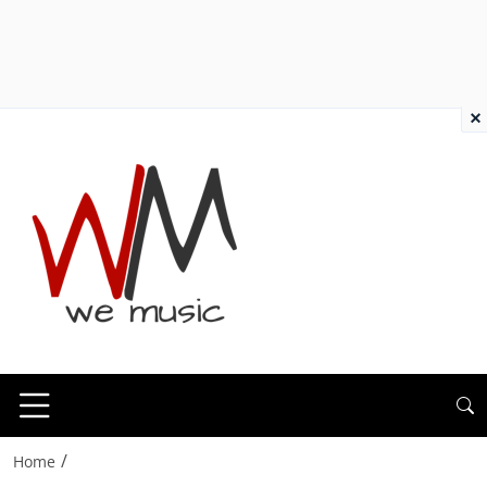
×
/
Home