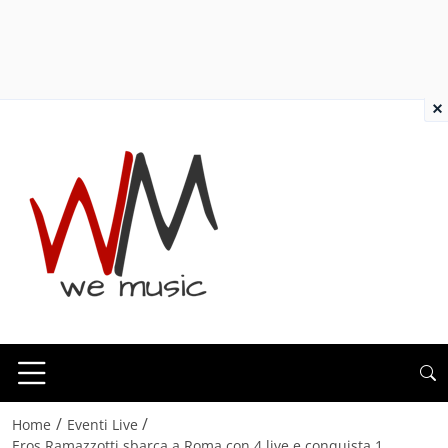
×
/
/
Home
Eventi Live
Eros Ramazzotti sbarca a Roma con 4 live e conquista 1