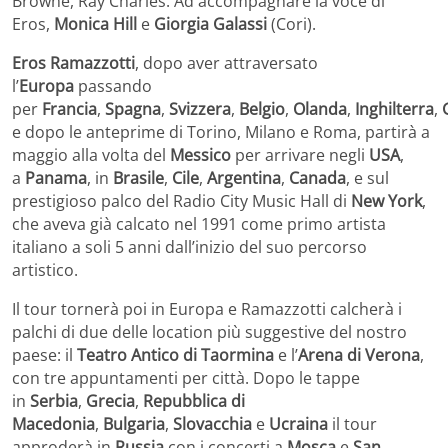
Browne, Ray Charles. Ad accompagnare la voce di
Eros,
Monica Hill
e
Giorgia Galassi
(Cori).
Eros Ramazzotti
, dopo aver attraversato
l’
Europa
passando
per
Francia
,
Spagna
,
Svizzera
,
Belgio
,
Olanda
,
Inghilterra
,
e dopo le anteprime di Torino, Milano e Roma, partirà a
maggio alla volta del
Messico
per arrivare negli
USA
,
a
Panama
, in
Brasile
,
Cile
,
Argentina
,
Canada
, e sul
prestigioso palco del Radio City Music Hall di
New York
,
che aveva già calcato nel 1991 come
primo artista
italiano a soli 5 anni dall’inizio del suo percorso
artistico.
Il tour tornerà poi in Europa e Ramazzotti calcherà i
palchi di due delle location più suggestive del nostro
paese: il
Teatro Antico di Taormina
e l’
Arena di Verona
,
con tre appuntamenti per città. Dopo le tappe
in
Serbia
,
Grecia
,
Repubblica di
Macedonia
,
Bulgaria
,
Slovacchia
e
Ucraina
il tour
approderà in
Russia
con i concerti a
Mosca
e
San