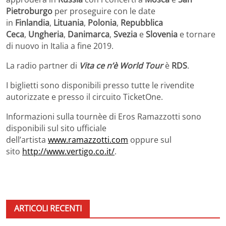
Pietroburgo
per proseguire con le date
in
Finlandia
,
Lituania
,
Polonia
,
Repubblica
Ceca
,
Ungheria
,
Danimarca
,
Svezia
e
Slovenia
e tornare
di nuovo in Italia a fine 2019.
La radio partner di
Vita ce n’è World Tour
è
RDS
.
I biglietti sono disponibili presso tutte le rivendite
autorizzate e presso il circuito TicketOne.
Informazioni sulla tournèe di Eros Ramazzotti sono
disponibili sul sito ufficiale
dell’artista
www.ramazzotti.com
oppure sul
sito
http://www.vertigo.co.it/
.
ARTICOLI RECENTI