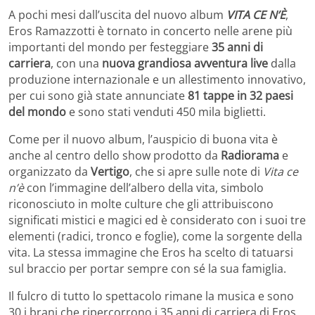
A pochi mesi dall’uscita del nuovo album
VITA CE N’È
,
Eros Ramazzotti è tornato in concerto nelle arene più
importanti del mondo per festeggiare
35 anni di
carriera
, con una
nuova grandiosa avventura live
dalla
produzione internazionale e un allestimento innovativo,
per cui sono già state annunciate
81
tappe in 32 paesi
del mondo
e sono stati venduti 450 mila biglietti.
Come per il nuovo album, l’auspicio di buona vita è
anche al centro dello show prodotto da
Radiorama
e
organizzato da
Vertigo
, che si apre sulle note di
Vita ce
n’è
con l’immagine dell’albero della vita, simbolo
riconosciuto in molte culture che gli attribuiscono
significati mistici e magici ed è considerato con i suoi tre
elementi (radici, tronco e foglie), come la sorgente della
vita. La stessa immagine che Eros ha scelto di tatuarsi
sul braccio per portar sempre con sé la sua famiglia.
Il fulcro di tutto lo spettacolo rimane la musica e sono
30 i brani che ripercorrono i 35 anni di carriera di Eros,