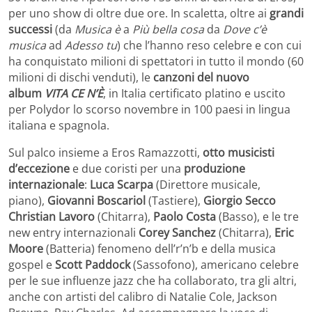
per uno show di oltre due ore. In scaletta, oltre ai
grandi
successi
(da
Musica è
a
Più bella cosa
da
Dove c’è
musica
ad
Adesso tu
) che l’hanno reso celebre e con cui
ha conquistato milioni di spettatori in tutto il mondo (60
milioni di dischi venduti), le
canzoni del nuovo
album
VITA CE N’È
, in Italia certificato platino e uscito
per Polydor lo scorso novembre in 100 paesi in lingua
italiana e spagnola.
Sul palco insieme a Eros Ramazzotti,
otto
musicisti
d’eccezione
e due coristi per una
produzione
internazionale
:
Luca Scarpa
(Direttore musicale,
piano),
Giovanni Boscariol
(Tastiere),
Giorgio Secco
Christian Lavoro
(Chitarra),
Paolo Costa
(Basso), e le tre
new entry internazionali
Corey Sanchez
(Chitarra),
Eric
Moore
(Batteria) fenomeno dell’r’n’b e della musica
gospel e
Scott Paddock
(Sassofono), americano celebre
per le sue influenze jazz che ha collaborato, tra gli altri,
anche con artisti del calibro di Natalie Cole, Jackson