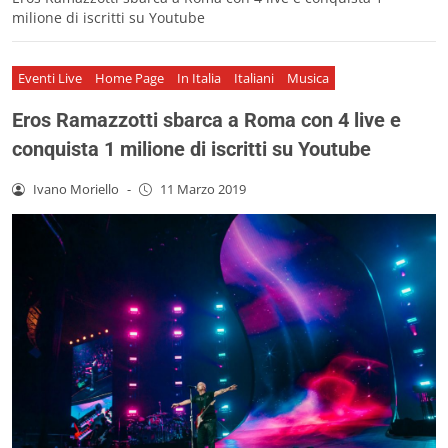
milione di iscritti su Youtube
Eventi Live
Home Page
In Italia
Italiani
Musica
Eros Ramazzotti sbarca a Roma con 4 live e
conquista 1 milione di iscritti su Youtube
Ivano Moriello
-
11 Marzo 2019