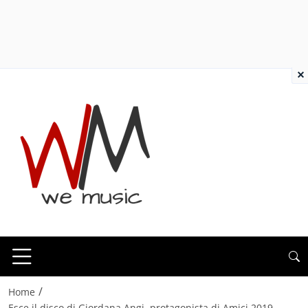
×
/
Home
Esce il disco di Giordana Angi, protagonista di Amici 2019