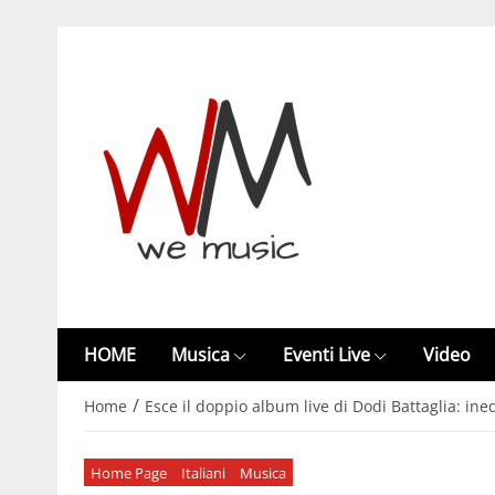
HOME
Musica
Eventi Live
Video
/
Home
Esce il doppio album live di Dodi Battaglia: ined
Home Page
Italiani
Musica