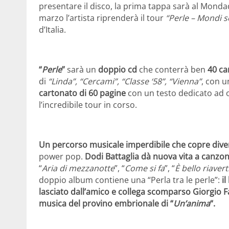
presentare il disco, la prima tappa sarà al Mond
marzo l’artista riprenderà il tour
“Perle – Mondi 
d’Italia.
“
Perle
”
sarà un
doppio cd
che conterrà ben
40 ca
di
“Linda”, “Cercami”, “Classe ‘58”, “Vienna”
, con 
cartonato di 60 pagine
con un testo dedicato ad o
l’incredibile tour in corso.
Un percorso musicale imperdibile che copre diver
power pop.
Dodi Battaglia dà nuova vita a canzon
“
Aria di mezzanotte
”, “
Come si fa
”, “
È bello riavert
doppio album contiene una “Perla tra le perle”:
il
lasciato dall’amico e collega scomparso Giorgio Fal
musica del provino embrionale di “
Un’anima
“.