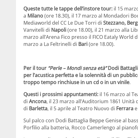
Queste tutte le tappe dell’instore tour:
il 15 marz
a
Milano
(ore 18.30), il 17 marzo al Mondadori Bo
Mediaworld del CC Le Due Torri di
Stezzano, Ber
Vanvitelli di
Napoli
(ore 18.00), il 21 marzo alla Li
marzo all’Arena Fico presso il FICO Eataly World d
marzo a La Feltrinelli di
Bari
(ore 18.00).
Per il tour
“Perle – Mondi senza età”
Dodi Battaglia
per l’acustica perfetta e la solennità di un pubbl
troppo tempo rinchiuse in un cd o in un vinile
.
Questi i prossimi appuntamenti:
il 16 marzo al T
di
Ancona
, il 23 marzo all’Auditorium 1861 Unità d
di
Barletta
, il 5 aprile al Teatro Nuovo di
Ferrara
e 
Sul palco con Dodi Battaglia Beppe Genise al bass
Porfilio alla batteria, Rocco Camerlengo al pianof