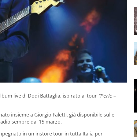
album live di Dodi Battaglia, ispirato al tour
“Perle –
rmato insieme a Giorgio Faletti, già disponibile sulle
 radio sempre dal 15 marzo.
pegnato in un instore tour in tutta Italia per