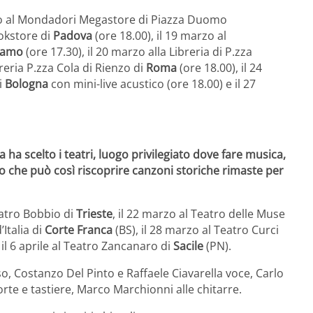
o al Mondadori Megastore di Piazza Duomo
okstore di
Padova
(ore 18.00), il 19 marzo al
gamo
(ore 17.30), il 20 marzo alla Libreria di P.zza
breria P.zza Cola di Rienzo di
Roma
(ore 18.00), il 24
i
Bologna
con mini-live acustico (ore 18.00) e il 27
 ha scelto i teatri, luogo privilegiato dove fare musica,
ico che può così riscoprire canzoni storiche rimaste per
eatro Bobbio di
Trieste
, il 22 marzo al Teatro delle Muse
’Italia di
Corte Franca
(BS), il 28 marzo al Teatro Curci
il 6 aprile al Teatro Zancanaro di
Sacile
(PN).
o, Costanzo Del Pinto e Raffaele Ciavarella voce, Carlo
orte e tastiere, Marco Marchionni alle chitarre.