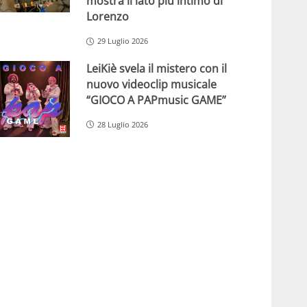
mostra il lato più intimo di
Lorenzo
29 Luglio 2026
LeiKiè svela il mistero con il
nuovo videoclip musicale
“GIOCO A PAPmusic GAME”
28 Luglio 2026