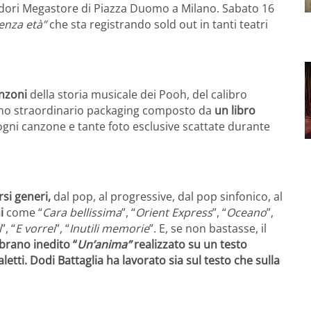
adori Megastore di Piazza Duomo a Milano. Sabato 16
senza età”
che sta registrando sold out in tanti teatri
nzoni
della storia musicale dei Pooh, del calibro
uno straordinario packaging composto da
un libro
gni canzone e tante foto esclusive scattate durante
si generi,
dal pop, al progressive, dal pop sinfonico, al
i
come “
Cara bellissima
”, “
Orient Express
”, “
Oceano
”,
i
”, “
E vorrei
”, “
Inutili memorie
”. E, se non bastasse, il
 brano inedito “
Un’anima”
realizzato su un testo
etti. Dodi Battaglia ha lavorato sia sul testo che sulla