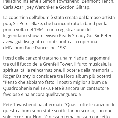
Palladino insieme a Simon Townshend, Benmont Tench,
Carla Azar, Joey Waronker e Gordon Giltrap.
La copertina dell’album è stata creata dal famoso artista
pop, Sir Peter Blake, che ha incontrato la band per la
prima volta nel 1964 in una registrazione del
leggendario show televisivo Ready Steady Go. Sir Peter
aveva già disegnato e contribuito alla copertina
dell’album Face Dances nel 1981.
I testi delle canzoni trattano una miriade di argomenti
tra cui il fuoco della Grenfell Tower, il furto musicale, la
spiritualità, la reincarnazione, il potere della memoria…
Roger Daltrey lo considera tra i loro album più potenti
“Penso che abbiamo fatto il nostro miglior album da
Quadrophenia nel 1973, Pete è ancora un cantautore
favoloso e ha ancora quell’avanguardia”.
Pete Townshend ha affermato “Quasi tutte le canzoni di
questo album sono state scritte l’anno scorso, con due
sole eccezioni. Non c’è nessun tema, nessun concetto,