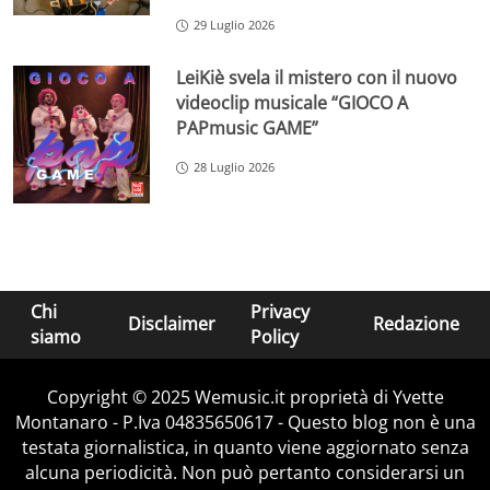
29 Luglio 2026
LeiKiè svela il mistero con il nuovo
videoclip musicale “GIOCO A
PAPmusic GAME”
28 Luglio 2026
Chi
Privacy
Disclaimer
Redazione
siamo
Policy
Copyright © 2025 Wemusic.it proprietà di Yvette
Montanaro - P.Iva 04835650617 - Questo blog non è una
testata giornalistica, in quanto viene aggiornato senza
alcuna periodicità. Non può pertanto considerarsi un