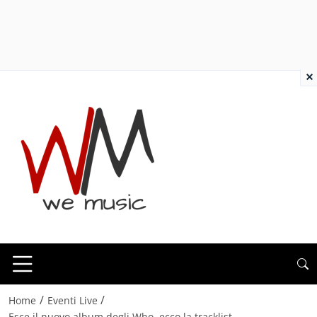
×
/
/
Home
Eventi Live
Esce il nuovo album degli Who, ecco la tracklist