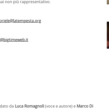
ai non più rappresentativo.
briele@latempesta.org
f@bigtimeweb.it
idato da
Luca Romagnoli
(voce e autore) e
Marco Di