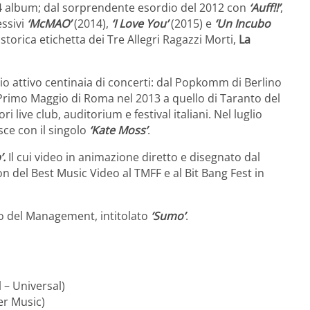
 4 album; dal sorprendente esordio del 2012 con
‘Auff!!’
,
essivi
‘McMAO’
(2014),
‘I Love You’
(2015) e
‘Un Incubo
storica etichetta dei Tre Allegri Ragazzi Morti,
La
prio attivo centinaia di concerti: dal Popkomm di Berlino
l Primo Maggio di Roma nel 2013 a quello di Taranto del
ori live club, auditorium e festival italiani. Nel luglio
sce con il singolo
‘Kate Moss’
.
’.
Il cui video in animazione diretto e disegnato dal
n del Best Music Video al TMFF e al Bit Bang Fest in
io del Management, intitolato
‘Sumo’
.
– Universal)
er Music)