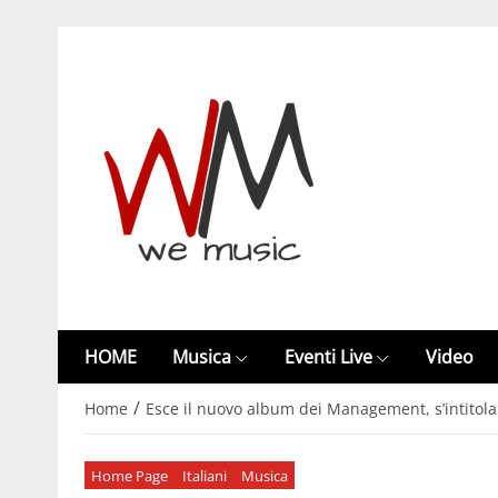
HOME
Musica
Eventi Live
Video
/
Home
Esce il nuovo album dei Management, s’intitol
Home Page
Italiani
Musica