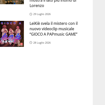
mostra il lato più intimo di
Lorenzo
29 Luglio 2026
LeiKiè svela il mistero con il
nuovo videoclip musicale
“GIOCO A PAPmusic GAME”
28 Luglio 2026