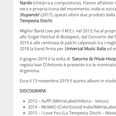
Nardo
(chitarra e compositore). Hanno all’attivo
vera e propria icona del movimento
indie
ai succ
Stupendo
’
(2017), questi ultimi due prodotti dalla 
Tempesta Dischi
.
Miglior Band Live per il M.E.I. nel 2013, ha al pro
allo Sziget Festival di Budapest, dal Concerto de
2015 e alle centinaia di palchi calpestati tra i migli
2018 la band firma per
Universal Music Italia
ed e
A giugno 2019 è la volta di
‘Saturno fa l’Hula Hoop
regista Ivan D’Antonio è presente tra le nominatio
Argentina.
Esce il 13 novembre 2019 il quinto album in stud
DISCOGRAFIA
2012 – Auff!! (MArteLabel/Infecta – Venus)
2014 – McMAO (ColorSound Indie/MArteLabel 
2015 – I Love You (La Tempesta Dischi – Mast