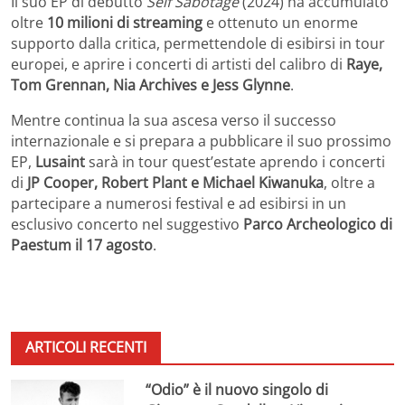
Il suo EP di debutto
Self Sabotage
(2024) ha accumulato
oltre
10 milioni di streaming
e ottenuto un enorme
supporto dalla critica, permettendole di esibirsi in tour
europei, e aprire i concerti di artisti del calibro di
Raye,
Tom Grennan, Nia Archives e Jess Glynne
.
Mentre continua la sua ascesa verso il successo
internazionale e si prepara a pubblicare il suo prossimo
EP,
Lusaint
sarà in tour quest’estate aprendo i concerti
di
JP Cooper, Robert Plant e Michael Kiwanuka
, oltre a
partecipare a numerosi festival e ad esibirsi in un
esclusivo concerto nel suggestivo
Parco Archeologico di
Paestum il 17 agosto
.
ARTICOLI RECENTI
“Odio” è il nuovo singolo di