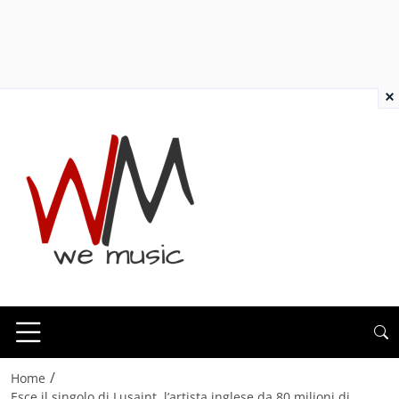
×
/
Home
Esce il singolo di Lusaint, l’artista inglese da 80 milioni di