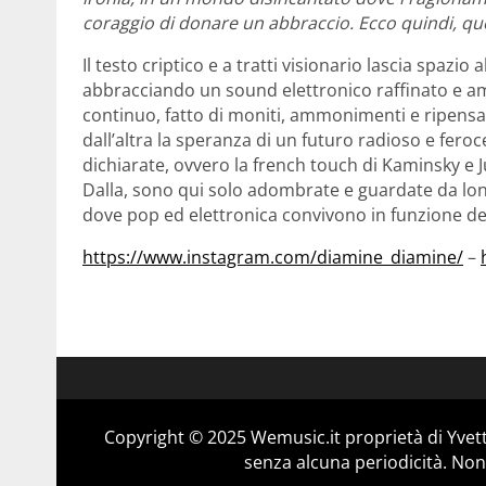
coraggio di donare un abbraccio. Ecco quindi, que
Il testo criptico e a tratti visionario lascia spazi
abbracciando un sound elettronico raffinato e 
continuo, fatto di moniti, ammonimenti e ripensa
dall’altra la speranza di un futuro radioso e fer
dichiarate, ovvero la french touch di Kaminsky e J
Dalla, sono qui solo adombrate e guardate da lont
dove pop ed elettronica convivono in funzione de
https://www.instagram.com/diamine_diamine/
–
Copyright © 2025 Wemusic.it proprietà di Yvett
senza alcuna periodicità. Non