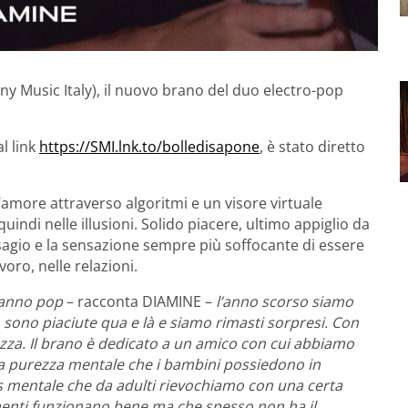
ny Music Italy), il nuovo brano del duo electro-pop
l link
https://SMI.lnk.to/bolledisapone
, è stato diretto
 l’amore attraverso algoritmi e un visore virtuale
uindi nelle illusioni. Solido piacere, ultimo appiglio da
isagio e la sensazione sempre più soffocante di essere
voro, nelle relazioni.
 fanno pop
– racconta DIAMINE –
l’anno scorso siamo
i, sono piaciute qua e là e siamo rimasti sorpresi. Con
cezza. Il brano è dedicato a un amico con cui abbiamo
 una purezza mentale che i bambini possiedono in
s mentale che da adulti rievochiamo con una certa
menti funzionano bene ma che spesso non ha il