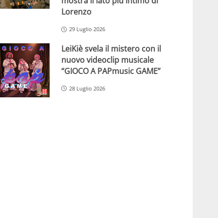
mostra il lato più intimo di
Lorenzo
29 Luglio 2026
LeiKiè svela il mistero con il
nuovo videoclip musicale
“GIOCO A PAPmusic GAME”
28 Luglio 2026