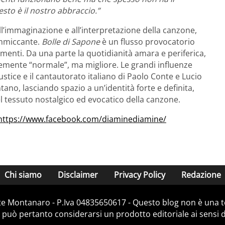
sto è il nostro abbraccio.”
o all’immaginazione e all’interpretazione della canzone,
ammiccante.
Bolle di Sapone
è un flusso provocatorio
menti. Da una parte la quotidianità amara e periferica,
ocemente “normale”, ma migliore. Le grandi influenze
ustice e il cantautorato italiano di Paolo Conte e Lucio
ano, lasciando spazio a un’identità forte e definita,
l tessuto nostalgico ed evocatico della canzone.
https://www.facebook.com/diaminediamine/
Chi siamo
Disclaimer
Privacy Policy
Redazione
e Montanaro - P.Iva 04835650617 - Questo blog non è una te
 può pertanto considerarsi un prodotto editoriale ai sensi de