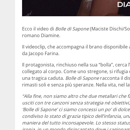
Ecco il video di
Bolle di Sapone
(Maciste Dischi/So
romano Diamine.
II videoclip, che accompagna il brano disponibile a
da Jacopo Farina.
Il protagonista, rinchiuso nella sua “bolla”, cerca
collegato al corpo. Come uno stregone, si rifugia q
una tragica caduta.
Bolle di Sapone
racconta il d
rimasti soli e senza più speranze. Nella vita, nel la
“Alla fine, non siamo altro che due metallari che
usciti con tre canzoni senza strategia né obiettiv
‘Bolle di Sapone’ ci siamo concessi un po’ di dol
condiviso lo stato di grazia tipico dell’infanzia,
maniera del tutto inconsapevole. Lo stesso statu
ironia, in un mondo disincantato dove i ragiona