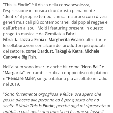
“This Is Elodie”
è il disco della consapevolezza,
l’espressione in musica di un’artista pienamente
“dentro” il proprio tempo, che sa misurarsi con i diversi
generi musicali più contemporanei, dal pop al reggae e
dall’urban al soul. Molti i featuring presenti in questo
progetto musicale da
Gemitaiz
a
Fabri
Fibra
da
Lazza
a
Ernia
e
Margherita Vicario
, altrettante
le collaborazioni con alcuni dei produttori più quotati
del settore,
come Dardust, Takagi & Ketra, Michele
Canova
e
Big Fish
.
Nell’album sono inserite anche hit come “
Nero Bali
” e
“
Margarita
”, entrambi certificati doppio disco di platino
e “
Pensare Male
”, singolo italiano più ascoltato in radio
nel 2019.
“
Sono fortemente orgogliosa e felice, ora spero che
possa piacere alle persone ed è per questo che ho
scelto il titolo
This Is Elodie
, perché oggi mi ripresento al
pubblico così, oggi sono questa ed è come se fosse il