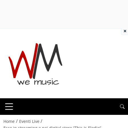
×
/
/
Home
Eventi Live
Esce in streaming e nei digital store “This Is Elodie”