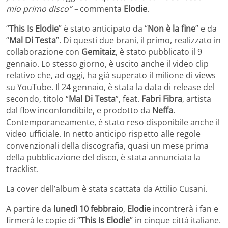
mio primo disco” –
commenta
Elodie
.
“
This Is Elodie
” è stato anticipato da “
Non è la fine
” e da
“
Mal Di Testa
”. Di questi due brani, il primo, realizzato in
collaborazione con
Gemitaiz
, è stato pubblicato il 9
gennaio. Lo stesso giorno, è uscito anche il video clip
relativo che, ad oggi, ha già superato il milione di views
su YouTube. Il 24 gennaio, è stata la data di release del
secondo, titolo “
Mal Di Testa
”, feat.
Fabri Fibra
, artista
dal flow inconfondibile, e prodotto da
Neffa
.
Contemporaneamente, è stato reso disponibile anche il
video ufficiale. In netto anticipo rispetto alle regole
convenzionali della discografia, quasi un mese prima
della pubblicazione del disco, è stata annunciata la
tracklist.
La cover dell’album è stata scattata da Attilio Cusani.
A partire da
lunedì 10 febbraio
,
Elodie
incontrerà i fan e
firmerà le copie di “
This Is Elodie
” in cinque città italiane.