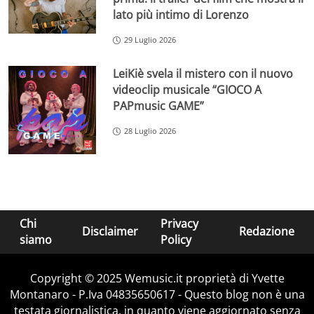
lato più intimo di Lorenzo
29 Luglio 2026
LeiKiè svela il mistero con il nuovo
videoclip musicale “GIOCO A
PAPmusic GAME”
28 Luglio 2026
Chi
Privacy
Disclaimer
Redazione
siamo
Policy
Copyright © 2025 Wemusic.it proprietà di Yvette
Montanaro - P.Iva 04835650617 - Questo blog non è una
testata giornalistica, in quanto viene aggiornato senza