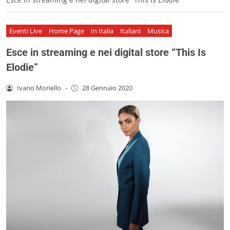
Eventi Live
Home Page
In Italia
Italiani
Musica
Esce in streaming e nei digital store “This Is
Elodie”
Ivano Moriello
-
28 Gennaio 2020