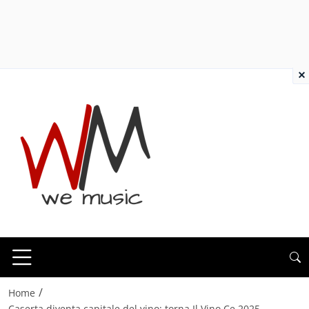
×
/
Home
Caserta diventa capitale del vino: torna Il Vino Ce 2025