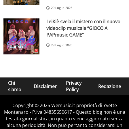
29 Luglio 2026
LeiKiè svela il mistero con il nuovo
videoclip musicale “GIOCO A
PAPmusic GAME”
28 Luglio 2026
Chi
Privacy
Disclaimer
Redazione
siamo
Policy
Copyright © 2025 Wemusic.it proprietà di Yvette
Montanaro - P.Iva 04835650617 - Questo blog non è una
testata giornalistica, in quanto viene aggiornato senza
alcuna periodicità. Non può pertanto considerarsi un