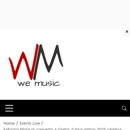
×
/
/
Home
Eventi Live
Fabrizio Moro in concerto a Gaeta: il tour estivo 2025 celebra