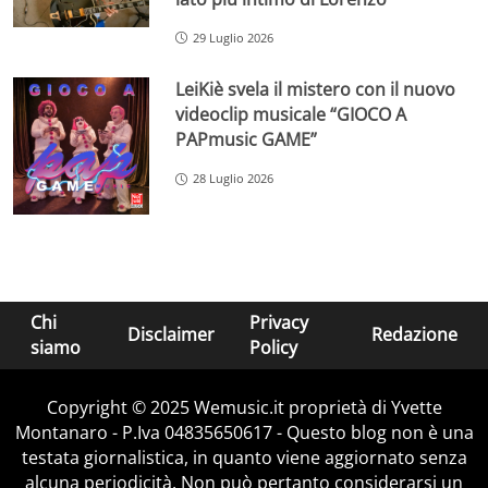
29 Luglio 2026
LeiKiè svela il mistero con il nuovo
videoclip musicale “GIOCO A
PAPmusic GAME”
28 Luglio 2026
Chi
Privacy
Disclaimer
Redazione
siamo
Policy
Copyright © 2025 Wemusic.it proprietà di Yvette
Montanaro - P.Iva 04835650617 - Questo blog non è una
testata giornalistica, in quanto viene aggiornato senza
alcuna periodicità. Non può pertanto considerarsi un