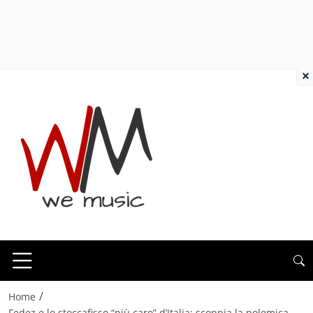
×
/
Home
Fedez e lo stoccafisso “più caro” d’Italia: scoppia la polemica