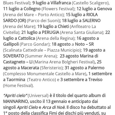
Blues Festival);
9 luglio a Villafranca
(Castello Scaligero),
11 luglio a Collegno
(Flowers Festival);
12 luglio a Genova
(Arena del Mare – Porto Antico);
15 luglio a RIOLA
SARDO (OR)
(Parco dei Suoni)
; 18 luglio a SALERNO
(Arena del Mare);
19 luglio a Chieti
(Anfiteatro La
Civitella);
21 luglio a PERUGIA
(Arena Santa Giuliana);
22
luglio a Cattolica
(Arena della Regina);
16 agosto a
Gallipoli
(Parco Gondar);
18 agosto
a
Noto – SR
(Scalinata Cattedrale – Piazza Municipio);
19 agosto a
SOVERATO
(Summer Arena);
23 agosto Marina di
Castagneto – LI
(Marina Arena Bolgheri Festival)
, 25
agosto a Macerata
(Sferisterio);
31 agosto a Palermo
(Complesso Monumentale Castello a Mare)
, 1 settembre
a Taormina
(Teatro Antico) e
3 settembre a Treviso
(Home Festival).
“Apriti cielo”
(Universal)
è il titolo del quarto album di
MANNARINO, uscito il 13 gennaio e anticipato dai
singoli
Apriti Cielo
e
Arca di Noè
. Il disco ha debuttato al
1° posto della classifica Fimi dei dischi più venduti, su