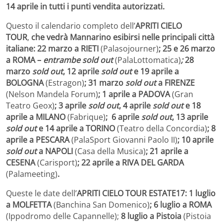
14 aprile in tutti i punti vendita autorizzati.
Questo il calendario completo dell’
APRITI CIELO
TOUR
,
che vedrà Mannarino esibirsi nelle principali città
italiane: 22 marzo a RIETI
(Palasojourner)
;
25 e 26 marzo
a ROMA –
entrambe
sold out
(PalaLottomatica)
;
28
marzo
sold out
, 12 aprile
sold out
e 19 aprile a
BOLOGNA
(Estragon)
; 31 marzo
sold out
a FIRENZE
(Nelson Mandela Forum)
; 1 aprile a PADOVA
(Gran
Teatro Geox)
; 3 aprile
sold out
, 4 aprile
sold out
e 18
aprile a MILANO
(Fabrique)
; 6 aprile
sold out
, 13 aprile
sold out
e 14 aprile a TORINO
(Teatro della Concordia)
; 8
aprile a PESCARA
(PalaSport Giovanni Paolo II)
; 10 aprile
sold out
a NAPOLI
(Casa della Musica)
; 21 aprile a
CESENA
(Carisport)
; 22 aprile a RIVA DEL GARDA
(Palameeting)
.
Queste le date dell’
APRITI CIELO TOUR ESTATE17: 1 luglio
a MOLFETTA
(Banchina San Domenico)
; 6 luglio a ROMA
(Ippodromo delle Capannelle);
8 luglio a Pistoia
(Pistoia