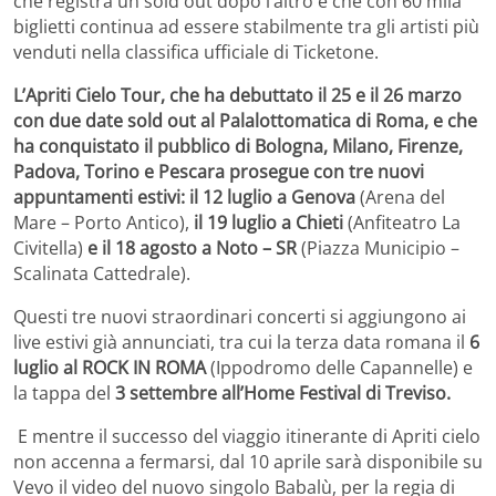
che registra un sold out dopo l’altro e che con 60 mila
biglietti continua ad essere stabilmente tra gli artisti più
venduti nella classifica ufficiale di Ticketone.
L’Apriti Cielo Tour, che ha debuttato il 25 e il 26 marzo
con due date sold out al Palalottomatica di Roma, e che
ha conquistato il pubblico di Bologna, Milano, Firenze,
Padova, Torino e Pescara prosegue con tre nuovi
appuntamenti estivi: il 12 luglio a Genova
(Arena del
Mare – Porto Antico),
il 19 luglio a Chieti
(Anfiteatro La
Civitella)
e il 18 agosto a Noto – SR
(Piazza Municipio –
Scalinata Cattedrale).
Questi tre nuovi straordinari concerti si aggiungono ai
live estivi già annunciati, tra cui la terza data romana il
6
luglio al ROCK IN ROMA
(Ippodromo delle Capannelle) e
la tappa del
3 settembre all’Home Festival di Treviso.
E mentre il successo del viaggio itinerante di Apriti cielo
non accenna a fermarsi, dal 10 aprile sarà disponibile su
Vevo il video del nuovo singolo Babalù, per la regia di