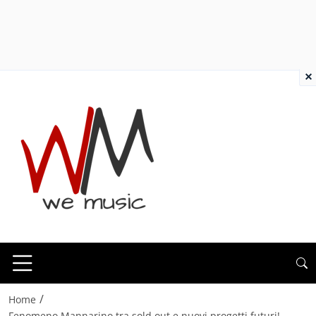
×
/
Home
Fenomeno Mannarino tra sold out e nuovi progetti futuri!