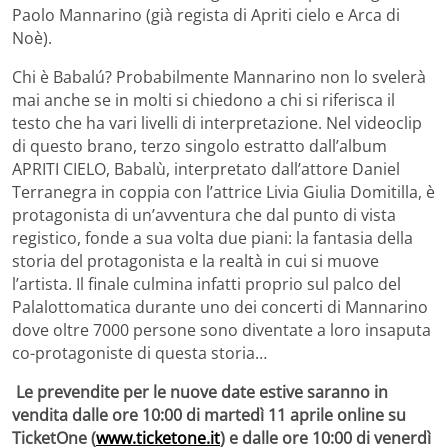
Paolo Mannarino (già regista di Apriti cielo e Arca di
Noè).
Chi è Babalú? Probabilmente Mannarino non lo svelerà
mai anche se in molti si chiedono a chi si riferisca il
testo che ha vari livelli di interpretazione. Nel videoclip
di questo brano, terzo singolo estratto dall’album
APRITI CIELO, Babalù, interpretato dall’attore Daniel
Terranegra in coppia con l’attrice Livia Giulia Domitilla, è
protagonista di un’avventura che dal punto di vista
registico, fonde a sua volta due piani: la fantasia della
storia del protagonista e la realtà in cui si muove
l’artista. Il finale culmina infatti proprio sul palco del
Palalottomatica durante uno dei concerti di Mannarino
dove oltre 7000 persone sono diventate a loro insaputa
co-protagoniste di questa storia…
Le prevendite per le nuove date estive saranno in
vendita dalle ore 10:00 di martedì 11 aprile online su
TicketOne (
www.ticketone.it
) e dalle ore 10:00 di venerdì