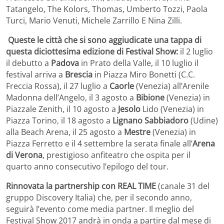
Tatangelo, The Kolors, Thomas, Umberto Tozzi, Paola
Turci, Mario Venuti, Michele Zarrillo E Nina Zilli.
Queste le città che si sono aggiudicate una tappa di
questa diciottesima edizione di Festival Show:
il 2 luglio
il debutto a
Padova
in Prato della Valle, il 10 luglio il
festival arriva a
Brescia
in Piazza Miro Bonetti (C.C.
Freccia Rossa), il 27 luglio a
Caorle
(Venezia) all’Arenile
Madonna dell’Angelo, il 3 agosto a
Bibione
(Venezia) in
Piazzale Zenith, il 10 agosto a
Jesolo
Lido (Venezia) in
Piazza Torino, il 18 agosto a
Lignano Sabbiadoro
(Udine)
alla Beach Arena, il 25 agosto a
Mestre
(Venezia) in
Piazza Ferretto e il 4 settembre la serata finale all’
Arena
di Verona
, prestigioso anfiteatro che ospita per il
quarto anno consecutivo l’epilogo del tour.
Rinnovata la partnership con REAL TIME
(canale 31 del
gruppo Discovery Italia) che, per il secondo anno,
seguirà l’evento come media partner. Il meglio del
Festival Show 2017 andrà in onda a partire dal mese di