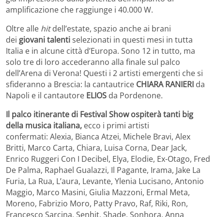
amplificazione che raggiunge i 40.000 W.
Oltre alle
hit
dell’estate, spazio anche ai brani
dei
giovani talenti
selezionati in questi mesi in tutta
Italia e in alcune città d’Europa. Sono 12 in tutto, ma
solo tre di loro accederanno alla finale sul palco
dell’Arena di Verona! Questi i 2 artisti emergenti che si
sfideranno a Brescia: la cantautrice
CHIARA RANIERI
da
Napoli e il cantautore
ELIOS
da Pordenone.
Il palco itinerante di Festival Show ospiterà tanti big
della musica italiana,
ecco i primi artisti
confermati:
Alexia, Bianca Atzei, Michele Bravi, Alex
Britti, Marco Carta, Chiara, Luisa Corna, Dear Jack,
Enrico Ruggeri Con I Decibel, Elya, Elodie, Ex-Otago, Fred
De Palma, Raphael Gualazzi, Il Pagante, Irama, Jake La
Furia, La Rua, L’aura, Levante, Ylenia Lucisano, Antonio
Maggio, Marco Masini, Giulia Mazzoni, Ermal Meta,
Moreno, Fabrizio Moro, Patty Pravo, Raf, Riki, Ron,
Francesco Sarcina, Senhit, Shade, Sonhora, Anna