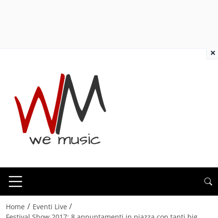
×
/
/
Home
Eventi Live
Festival Show 2017: 8 appuntamenti in piazza con tanti big