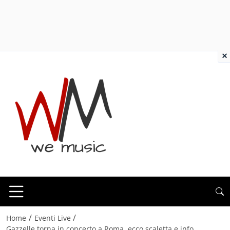
×
/
/
Home
Eventi Live
Gazzelle torna in concerto a Roma, ecco scaletta e info