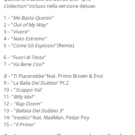
Collection”
incluso nella versione deluxe:
1 – “
Me Basta Questo”
2 – “
Out of My Way”
3 – “
Vivere”
4 – “
Nato Estremo”
5 – “
Come Gli Esplosivi”
(Remix)
6 – “
Fuori di Testa”
7 – “
Va Bene Così”
8 –
“
Ti Piacerebbe”
feat. Primo Brown & Ensi
9 – “
La Balla Del Dubbio”
Pt.2
10 – “
Scappo Via
”
11- “
Billy Idol”
12 –
“Rap Doom”
13 – “
Ballata Del Dubbio 3”
14- “
Inedito”
feat. MadMan, Pedar Poy
15 – “
Il Primo”