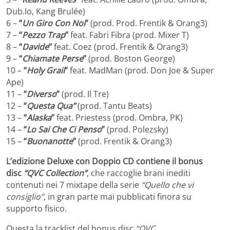
Dub.Io, Kang Brulée)
6 –
“
Un Giro Con Noi
”
(prod. Prod. Frentik & Orang3)
7 –
“
Pezzo Trap
”
feat. Fabri Fibra (prod. Mixer T)
8 –
“
Davide
”
feat. Coez (prod. Frentik & Orang3)
9 –
“
Chiamate Perse
”
(prod. Boston George)
10 –
“
Holy Grail
”
feat. MadMan (prod. Don Joe & Super
Ape)
11 –
“
Diverso
”
(prod. Il Tre)
12 –
“
Questa Qua”
(prod. Tantu Beats)
13 –
“
Alaska
”
feat. Priestess (prod. Ombra, PK)
14 –
“
Lo Sai Che Ci Penso
”
(prod. Polezsky)
15 –
“
Buonanotte
”
(prod. Frentik & Orang3)
L’edizione Deluxe con Doppio CD contiene il bonus
disc
“QVC Collection”
, che raccoglie brani inediti
contenuti nei 7 mixtape della serie
“Quello che vi
consiglio”
, in gran parte mai pubblicati finora su
supporto fisico.
Questa la tracklist del bonus disc
“QVC