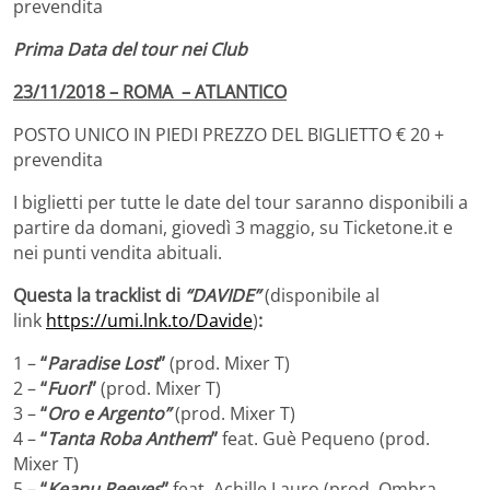
prevendita
Prima Data del tour nei Club
23/11/2018 – ROMA – ATLANTICO
POSTO UNICO IN PIEDI PREZZO DEL BIGLIETTO € 20 +
prevendita
I biglietti per tutte le date del tour saranno disponibili a
partire da domani, giovedì 3 maggio, su Ticketone.it e
nei punti vendita abituali.
Questa la tracklist di
“DAVIDE”
(disponibile al
link
https://umi.lnk.to/Davide
)
:
1 –
“
Paradise Lost
”
(prod. Mixer T)
2 –
“
Fuori
”
(prod. Mixer T)
3 –
“
Oro e Argento”
(prod. Mixer T)
4 –
“
Tanta Roba Anthem
”
feat. Guè Pequeno (prod.
Mixer T)
5 –
“
Keanu Reeves
”
feat. Achille Lauro (prod. Ombra,