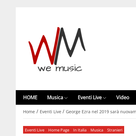
HOME
Musica
Eventi Live
Video
/
/
Home
Eventi Live
George Ezra nel 2019 sarà nuovame
Eventi Live
Home Page
In Italia
Musica
Stranieri