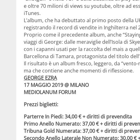
e oltre 70 milioni di views su youtube, oltre ad es
iTunes.
L’album, che ha debuttato al primo posto della U
registrando il record di vendite in Inghilterra nel 
Proprio come il precedente album, anche “Staying 
viaggi di George: dalle meraviglie dell’Isola di Sky
con i capanni usati per la raccolta del mais a quel
Barcellona di Tamara, protagonista del titolo dell
Il risultato è un album fresco, leggero, da “vento-n
ma che contiene anche momenti di riflessione.
GEORGE EZRA
17 MAGGIO 2019 @ MILANO
MEDIOLANUM FORUM
Prezzi biglietti:
Parterre In Piedi: 34,00 € + diritti di prevendita
Primo Anello Numerato: 37,00 € + diritti di preve
Tribuna Gold Numerata: 37,00 € + diritti di preve
Secondo Anello Laterale Non Numerato: 30,00 € + d