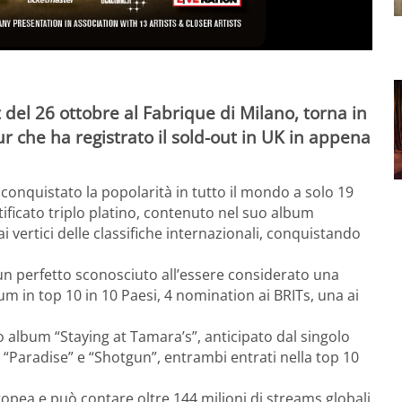
 del 26 ottobre al Fabrique di Milano, torna in
ur che ha registrato il sold-out in UK in appena
conquistato la popolarità in tutto il mondo a solo 19
tificato triplo platino, contenuto nel suo album
vertici delle classifiche internazionali, conquistando
 un perfetto sconosciuto all’essere considerato una
um in top 10 in 10 Paesi, 4 nomination ai BRITs, una ai
o album “Staying at Tamara’s”, anticipato dal singolo
“Paradise” e “Shotgun”, entrambi entrati nella top 10
uropea e può contare oltre 144 milioni di streams globali