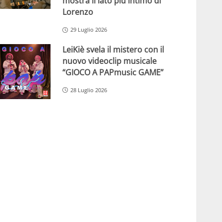
mostra il lato più intimo di
Lorenzo
29 Luglio 2026
LeiKiè svela il mistero con il
nuovo videoclip musicale
“GIOCO A PAPmusic GAME”
28 Luglio 2026