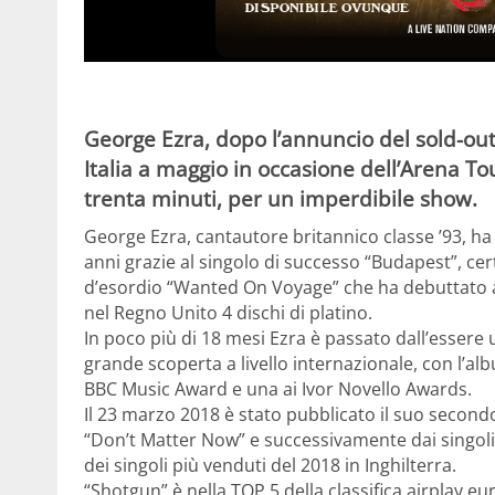
George Ezra, dopo l’annuncio del sold-out
Italia a maggio in occasione dell’Arena To
trenta minuti, per un imperdibile show.
George Ezra, cantautore britannico classe ’93, ha 
anni grazie al singolo di successo “Budapest”, cer
d’esordio “Wanted On Voyage” che ha debuttato ai 
nel Regno Unito 4 dischi di platino.
In poco più di 18 mesi Ezra è passato dall’essere
grande scoperta a livello internazionale, con l’alb
BBC Music Award e una ai Ivor Novello Awards.
Il 23 marzo 2018 è stato pubblicato il suo second
“Don’t Matter Now” e successivamente dai singoli 
dei singoli più venduti del 2018 in Inghilterra.
“Shotgun” è nella TOP 5 della classifica airplay e