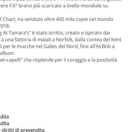
sere il 6° brano più scaricato a livello mondiale su
K Chart, ha venduto oltre 400 mila copie nel mondo
2018.
At Tamara’s” è stato scritto, creato e ispirato dai
e a una fattoria di maiali a Norfolk, dalla contea del Kent
li per le mucche nel Galles del Nord, fino all’AirBnb a
’album.
ei-capelli” che risplende per il coraggio e la positività
ndita
ndita
iritti di prevendita