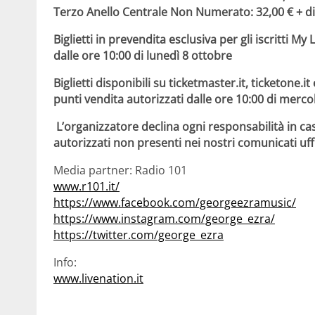
Terzo Anello Centrale Non Numerato: 32,00 € + dir
Biglietti in prevendita esclusiva per gli iscritti My
dalle ore 10:00 di lunedì 8 ottobre
Biglietti disponibili su ticketmaster.it, ticketone.it e
punti vendita autorizzati dalle ore 10:00 di merco
L’organizzatore declina ogni responsabilità
in cas
autorizzati non presenti nei nostri comunicati uffi
Media partner: Radio 101
www.r101.it/
https://www.facebook.com/georgeezramusic/
https://www.instagram.com/george_ezra/
https://twitter.com/george_ezra
Info:
www.livenation.it