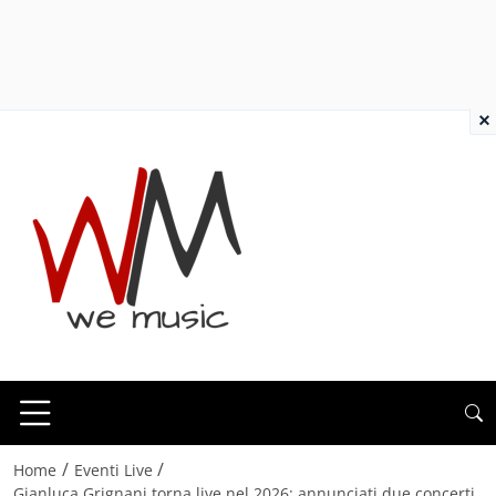
×
/
/
Home
Eventi Live
Gianluca Grignani torna live nel 2026: annunciati due concerti