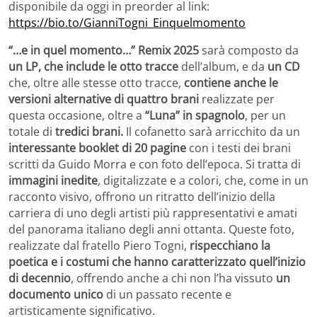
disponibile da oggi in preorder al link:
https://bio.to/GianniTogni_Einquelmomento
“…e in quel momento…” Remix 2025
sarà composto da
un LP, che include le otto tracce
dell’album, e da
un CD
che, oltre alle stesse otto tracce,
contiene anche le
versioni alternative di quattro brani
realizzate per
questa occasione, oltre a
“Luna” in spagnolo
, per un
totale di
tredici brani.
Il cofanetto sarà arricchito da un
interessante booklet di 20 pagine
con i testi dei brani
scritti da Guido Morra e con foto dell’epoca. Si tratta di
immagini inedite
, digitalizzate e a colori, che, come in un
racconto visivo, offrono un ritratto dell’inizio della
carriera di uno degli artisti più rappresentativi e amati
del panorama italiano degli anni ottanta. Queste foto,
realizzate dal fratello Piero Togni,
rispecchiano la
poetica e i costumi che hanno caratterizzato quell’inizio
di decennio
, offrendo anche a chi non l’ha vissuto
un
documento unico
di un passato recente e
artisticamente significativo.