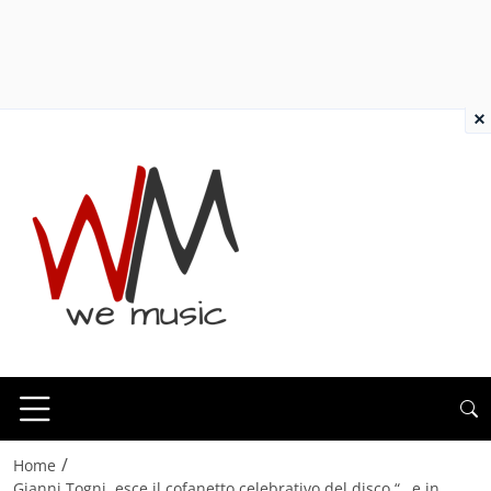
×
/
Home
Gianni Togni, esce il cofanetto celebrativo del disco “…e in