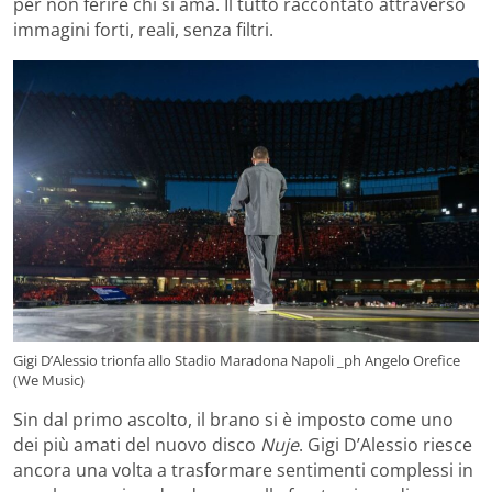
per non ferire chi si ama. Il tutto raccontato attraverso
immagini forti, reali, senza filtri.
Gigi D’Alessio trionfa allo Stadio Maradona Napoli _ph Angelo Orefice
(We Music)
Sin dal primo ascolto, il brano si è imposto come uno
dei più amati del nuovo disco
Nuje
. Gigi D’Alessio riesce
ancora una volta a trasformare sentimenti complessi in