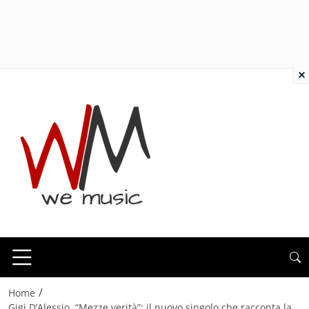
×
/
Home
Gigi D’Alessio, “Mezze verità”: il nuovo singolo che racconta la