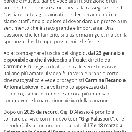
parole e musica, dando voce alla frustrazione di un
amore che non riesce a ricucirsi, alla rassegnazione di
“lasciare tutto agli avvocati che decideranno noi chi
siamo stati”, fino al dolore di dover dare un prezzo a un
sentimento che è stato grande e importante. Una
passione che lentamente si trasforma in gelo, ma con la
speranza che il tempo possa lenire le ferite.
Ad accompagnare l’uscita del singolo,
dal 23 gennaio è
disponibile anche il videoclip ufficiale
, diretto da
Carmine Elia
, regista di alcune tra le serie televisive
italiane più amate. Il video è un vero e proprio corto
cinematografico e vede protagonisti
Carmine Recano e
Antonia Liskova
, due volti molto apprezzati dal
pubblico, capaci di rendere ancora più intensa e
commovente la narrazione visiva della canzone.
Dopo un
2025 da record
, Gigi D’Alessio è pronto a
tornare dal vivo con il nuovo tour
“Gigi Palasport”
, che
prenderà il via con una doppia data il
17 e 18 marzo al