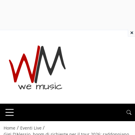
×
/
/
Home
Eventi Live
Gigi D’Alessio, boom di richieste per il tour 2026: raddoppiano