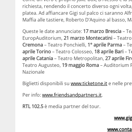
richiesta, rendendo il concerto diverso ogni volta,
platea. Ad affiancare Gigi sul palco ci saranno Al
Maffia alle tastiere, Roberto D’Aquino al basso, Ma
Queste le date annunciate:
17 marzo Brescia
– Te
EuropAuditorium,
21 marzo Montecatini
– Teatro
Cremona
– Teatro Ponchielli,
1° aprile Parma
– Te
aprile Torino
– Teatro Colosseo,
18 aprile Bari
– T
aprile Catania
– Teatro Metropolitan,
27 aprile Fi
Teatro Augusteo,
19 maggio Roma
– Auditorium P
Nazionale
Biglietti disponibili su
www.ticketone.it
e nelle pre
Per info:
www.friendsandpartners.it
.
RTL 102.5
è media partner del tour.
www.gig
www.conta