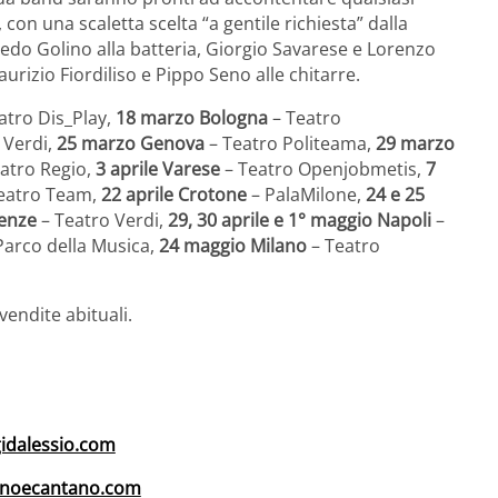
 con una scaletta scelta “a gentile richiesta” dalla
fredo Golino alla batteria, Giorgio Savarese e Lorenzo
urizio Fiordiliso e Pippo Seno alle chitarre.
atro Dis_Play,
18 marzo Bologna
– Teatro
 Verdi,
25 marzo Genova
– Teatro Politeama,
29 marzo
atro Regio,
3 aprile Varese
– Teatro Openjobmetis,
7
eatro Team,
22 aprile Crotone
– PalaMilone,
24 e 25
renze
– Teatro Verdi,
29, 30 aprile e 1° maggio Napoli
–
arco della Musica,
24 maggio Milano
– Teatro
vendite abituali.
idalessio.com
noecantano.com