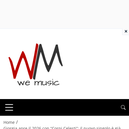
×
/
Home
Giorgia apre il 2026 con “Corpi Celesti”: il nuovo singolo è già