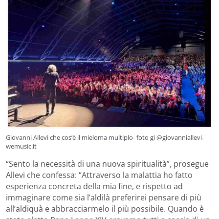
Giovanni Allevi che cos’è il mieloma multiplo- foto gi @giovanniallevi-
wemusic.it
“Sento la necessità di una nuova spiritualità”, prosegue
Allevi che confessa: “Attraverso la malattia ho fatto
esperienza concreta della mia fine, e rispetto ad
immaginare come sia l’aldilà preferirei pensare di più
all’aldiquà e abbracciarmelo il più possibile. Quando è