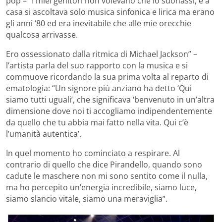
pop – “I miei genitori non volevano che io suonassi, e a
casa si ascoltava solo musica sinfonica e lirica ma erano
gli anni ‘80 ed era inevitabile che alle mie orecchie
qualcosa arrivasse.
Ero ossessionato dalla ritmica di Michael Jackson” –
l’artista parla del suo rapporto con la musica e si
commuove ricordando la sua prima volta al reparto di
ematologia: “Un signore più anziano ha detto ‘Qui
siamo tutti uguali’, che significava ‘benvenuto in un’altra
dimensione dove noi ti accogliamo indipendentemente
da quello che tu abbia mai fatto nella vita. Qui c’è
l’umanità autentica’.
In quel momento ho cominciato a respirare. Al
contrario di quello che dice Pirandello, quando sono
cadute le maschere non mi sono sentito come il nulla,
ma ho percepito un’energia incredibile, siamo luce,
siamo slancio vitale, siamo una meraviglia”.