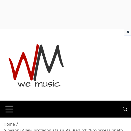
×
/
Home
Giovanni Allevi protagonista su Rai Radio2: “Ero ossessionato