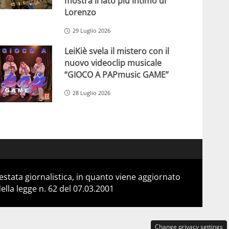
mostra il lato più intimo di
Lorenzo
29 Luglio 2026
LeiKiè svela il mistero con il
nuovo videoclip musicale
“GIOCO A PAPmusic GAME”
28 Luglio 2026
stata giornalistica, in quanto viene aggiornato
lla legge n. 62 del 07.03.2001
Change privacy settings