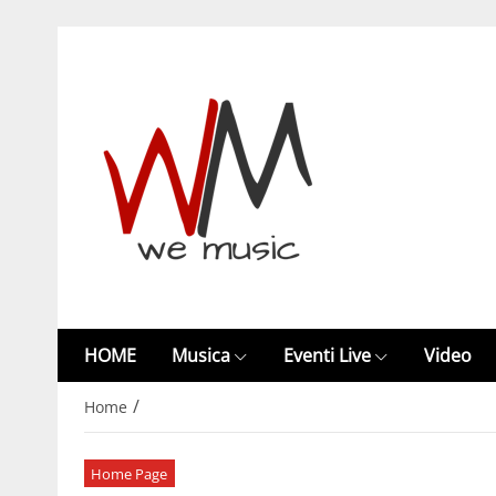
HOME
Musica
Eventi Live
Video
/
Home
Home Page