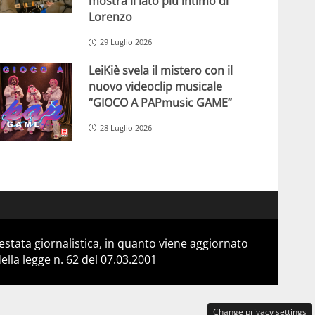
mostra il lato più intimo di
Lorenzo
29 Luglio 2026
LeiKiè svela il mistero con il
nuovo videoclip musicale
“GIOCO A PAPmusic GAME”
28 Luglio 2026
stata giornalistica, in quanto viene aggiornato
lla legge n. 62 del 07.03.2001
Change privacy settings