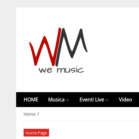
HOME
Musica
Eventi Live
Video
/
Home
Home Page