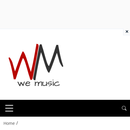
×
/
Home