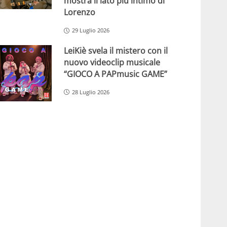
mostra il lato più intimo di
Lorenzo
29 Luglio 2026
LeiKiè svela il mistero con il
nuovo videoclip musicale
“GIOCO A PAPmusic GAME”
28 Luglio 2026