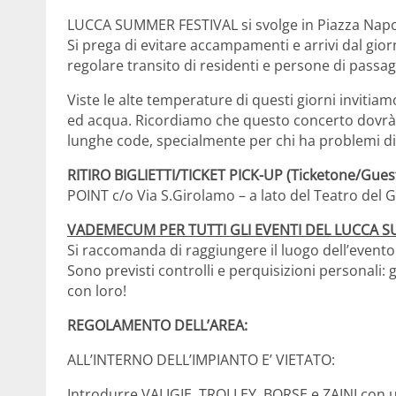
LUCCA SUMMER FESTIVAL si svolge in Piazza Napole
Si prega di evitare accampamenti e arrivi dal gio
regolare transito di residenti e persone di passag
Viste le alte temperature di questi giorni inviti
ed acqua. Ricordiamo che questo concerto dovrà e
lunghe code, specialmente per chi ha problemi di 
RITIRO BIGLIETTI/TICKET PICK-UP (Ticketone/Guestl
POINT c/o Via S.Girolamo – a lato del Teatro del Gi
VADEMECUM PER TUTTI GLI EVENTI DEL LUCCA S
Si raccomanda di raggiungere il luogo dell’evento 
Sono previsti controlli e perquisizioni personali: g
con loro!
REGOLAMENTO DELL’AREA:
ALL’INTERNO DELL’IMPIANTO E’ VIETATO:
Introdurre VALIGIE, TROLLEY, BORSE e ZAINI con un