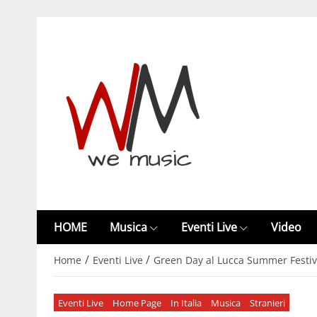
HOME
Musica
Eventi Live
Video
/
/
Home
Eventi Live
Green Day al Lucca Summer Festival:
Eventi Live
Home Page
In Italia
Musica
Stranieri