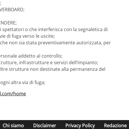
;
 OVERBOARD;
FENDERE;
ri spettatori o che interferisca con la segnaletica di
e di fuga verso le uscite;
 che non sia stata preventivamente autorizzata, per
ersonale addetto al controllo;
ture, infrastrutture e servizi dell’impianto;
 altre strutture non destinate alla permanenza del
gni altra via di fuga;
al.com/home
Chi siamo
Disclaimer
Privacy Policy
Redazione