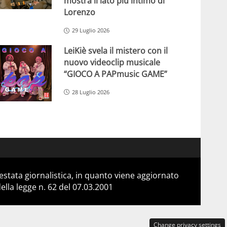
mostra il lato più intimo di
Lorenzo
29 Luglio 2026
LeiKiè svela il mistero con il
nuovo videoclip musicale
“GIOCO A PAPmusic GAME”
28 Luglio 2026
stata giornalistica, in quanto viene aggiornato
lla legge n. 62 del 07.03.2001
Change privacy settings