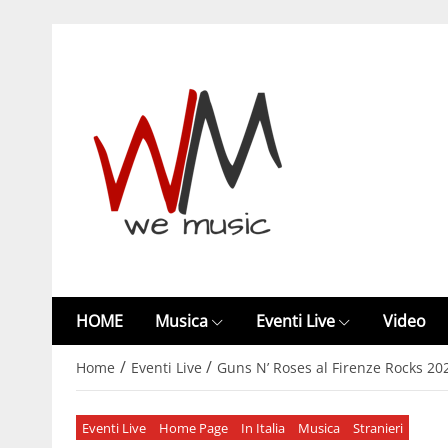
HOME
Musica
Eventi Live
Video
/
/
Home
Eventi Live
Guns N’ Roses al Firenze Rocks 2020
Eventi Live
Home Page
In Italia
Musica
Stranieri