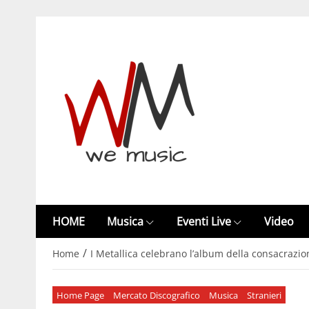
HOME
Musica
Eventi Live
Video
/
Home
I Metallica celebrano l’album della consacrazion
Home Page
Mercato Discografico
Musica
Stranieri