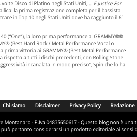
volte Disco di Platino negli Stati Uniti
, … E Justice For
llica: la prima registrazione completa per il bassista
rare in Top 10 negli Stati Uniti dove ha raggiunto il 6°
Top 40 (“One”), la loro prima performance ai GRAMMY®®
MY®️ (Best Hard Rock / Metal Performance Vocal o
 la prima vittoria ai GRAMMY®️ (Best Metal Performance
a rispetto a tutti i dischi precedenti, con Rolling Stone
ggressività incanalata in modo preciso”, Spin che lo ha
Chi siamo
Disclaimer
Privacy Policy
Redazione
e Montanaro - P.Iva 04835650617 - Questo blog non è una te
 può pertanto considerarsi un prodotto editoriale ai sensi de