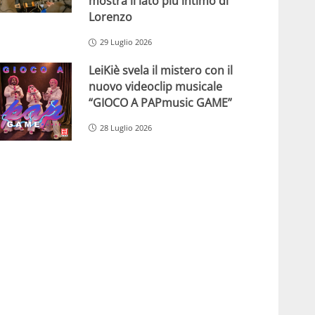
mostra il lato più intimo di
Lorenzo
29 Luglio 2026
LeiKiè svela il mistero con il
nuovo videoclip musicale
“GIOCO A PAPmusic GAME”
28 Luglio 2026