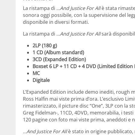
La ristampa di
…And Justice For All
è stata rimaste
sonora oggi possibile, con la supervisione del l
disponibile in diversi formati.
La ristampa di
…And Justice For All
sarà disponibil
2LP (180 g)
1 CD (Album standard)
3CD (Expanded Edition)
Boxset 6 LP + 11 CD + 4 DVD (Limited Edition
MC
Digitale
L’Expanded Edition include demo inediti, rough mix
Ross Halfin mai viste prima d’ora. L’esclusivo Lim
rimasterizzato, il picture disc “One”, 3LP con la 
Greg Fidelman-, 11CD, 4DVD, memorabilia, i testi 
120 pagine con foto mai viste prima, aneddoti e 
…And Justice For All
è stato in origine pubblicato,