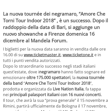
La nuova tournée dei
negramaro
, “
Amore Che
Torni Tour Indoor 2018
” , è un
successo
. Dopo il
raddoppio della data di Bari, si aggiunge
un
nuovo show
anche a
Firenze
domenica 16
dicembre al Mandela Forum
.
I biglietti per la nuova data saranno in vendita dalle ore
16.00 di su
www.ticketmaster.it
,
www.ticketone.it
e in
tutti i punti vendita autorizzati.
Dopo lo straordinario successo negli stadi italiani
quest’estate, dove i
negramaro
hanno fatto sognare ed
emozionare
oltre 175.000 spettatori
, la
nuova tournée
della band
“
Amore Che Torni Tour Indoor 2018
”,
prodotta e organizzata da
Live Nation Italia
, fa tappa
nei
principali palasport italiani con 16 nuovi concerti.
Il tour, che avrà la sua “prova generale” il 15 novembre a
Rimini, partirà ufficialmente da Bologna il 17 novembre,