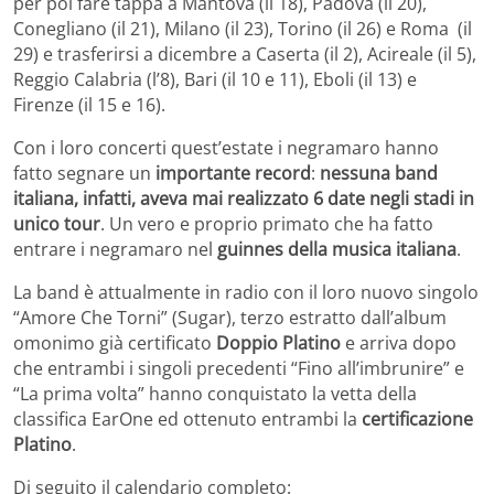
per poi fare tappa a Mantova (il 18), Padova (il 20),
Conegliano (il 21), Milano (il 23), Torino (il 26) e Roma (il
29) e trasferirsi a dicembre a Caserta (il 2), Acireale (il 5),
Reggio Calabria (l’8), Bari (il 10 e 11), Eboli (il 13) e
Firenze (il 15 e 16).
Con i loro concerti quest’estate i negramaro hanno
fatto segnare un
importante record
:
nessuna band
italiana, infatti, aveva mai realizzato 6 date negli stadi in
unico tour
. Un vero e proprio primato che ha fatto
entrare i negramaro nel
guinnes della musica italiana
.
La band è attualmente in radio con il loro nuovo singolo
“Amore Che Torni” (Sugar), terzo estratto dall’album
omonimo già certificato
Doppio Platino
e arriva dopo
che entrambi i singoli precedenti “Fino all’imbrunire” e
“La prima volta” hanno conquistato la vetta della
classifica EarOne ed ottenuto entrambi la
certificazione
Platino
.
Di seguito il calendario completo: