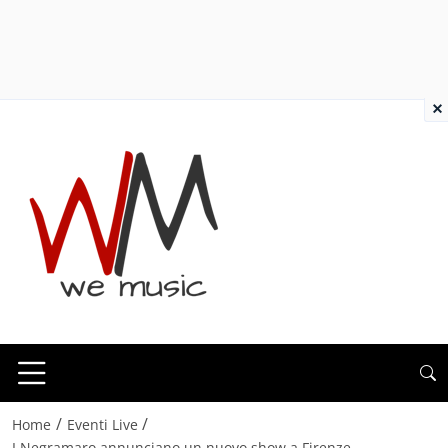
×
/
/
Home
Eventi Live
I Negramaro annunciano un nuovo show a Firenze