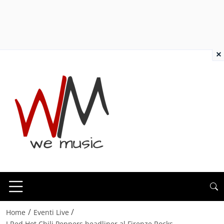
×
/
/
Home
Eventi Live
I Red Hot Chili Peppers headliner al Firenze Rocks