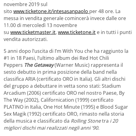
novembre 2019 sul
sito
www.ticketone.it/intesasanpaolo
per 48 ore. La
messa in vendita generale comincerà invece dalle ore
11.00 di mercoledì 13 novembre
su
www.ticketmaster.it
,
www.ticketone.it
e in tutti i punti
vendita autorizzati.
5 anni dopo l’uscita di I’m With You che ha raggiunto la
#1 in 18 Paesi, l’ultimo album dei Red Hot Chili
Peppers
The Getaway
(Warner Music) rappresenta il
sesto debutto in prima posizione della band nella
classifica ARIA (certificato ORO in Italia). Gli altri dischi
del gruppo a debuttare in vetta sono stati: Stadium
Arcadium (2006) certificato ORO nel nostro Paese, By
The Way (2002), Californication (1999) certificato
PLATINO in Italia, One Hot Minute (1995) e Blood Sugar
Sex Magik (1992) certificato ORO, rimasto nella storia
della musica e classificato da
Rolling Stone
tra
i 20
migliori dischi mai realizzati negli anni ’90.