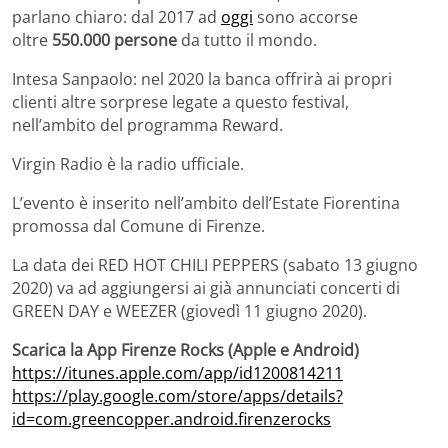
parlano chiaro: dal 2017 ad
oggi
sono accorse
oltre
550.000 persone
da tutto il mondo.
Intesa Sanpaolo: nel 2020 la banca offrirà ai propri
clienti altre sorprese legate a questo festival,
nell’ambito del programma Reward.
Virgin Radio è la radio ufficiale.
L’evento è inserito nell’ambito dell’Estate Fiorentina
promossa dal Comune di Firenze.
La data dei RED HOT CHILI PEPPERS (sabato 13 giugno
2020) va ad aggiungersi ai già annunciati concerti di
GREEN DAY e WEEZER (giovedì 11 giugno 2020).
Scarica la App Firenze Rocks (Apple e Android)
https://itunes.apple.com/app/id1200814211
https://play.google.com/store/apps/details?
id=com.greencopper.android.firenzerocks