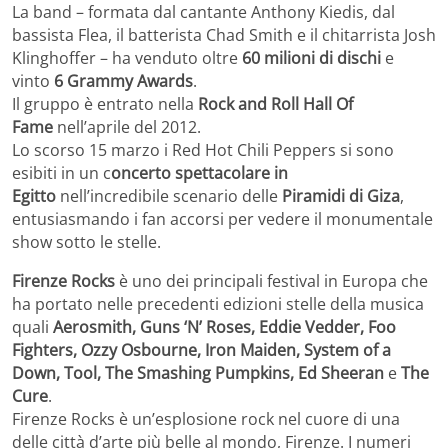
La band – formata dal cantante Anthony Kiedis, dal
bassista Flea, il batterista Chad Smith e il chitarrista Josh
Klinghoffer – ha venduto oltre
60 milioni di dischi
e
vinto
6 Grammy Awards
.
Il gruppo è entrato nella
Rock and Roll Hall Of
Fame
nell’aprile del 2012.
Lo scorso 15 marzo i Red Hot Chili Peppers si sono
esibiti in un c
oncerto spettacolare in
Egitto
nell’incredibile scenario delle
Piramidi di Giza
,
entusiasmando i fan accorsi per vedere il monumentale
show sotto le stelle.
Firenze Rocks
è uno dei principali festival in Europa che
ha portato nelle precedenti edizioni stelle della musica
quali
Aerosmith, Guns ‘N’ Roses, Eddie Vedder, Foo
Fighters, Ozzy Osbourne, Iron Maiden, System of a
Down, Tool, The Smashing Pumpkins, Ed Sheeran
e
The
Cure
.
Firenze Rocks è un’esplosione rock nel cuore di una
delle città d’arte più belle al mondo, Firenze. I numeri