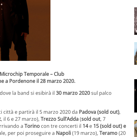
“Microchip Temporale – Club
he a Pordenone il 28 marzo 2020.
 dove la band si esibirà il
30 marzo 2020
sul palco
i città e partirà il 5 marzo 2020 da
Padova (sold out)
,
t
, il 6 e 27 marzo),
Trezzo Sull’Adda
(
sold out
, 7
arrivando a
Torino
con tre concerti il
14
e
15 (sold out) e
ale, per poi proseguire a
Napoli
(19 marzo),
Teramo
(20