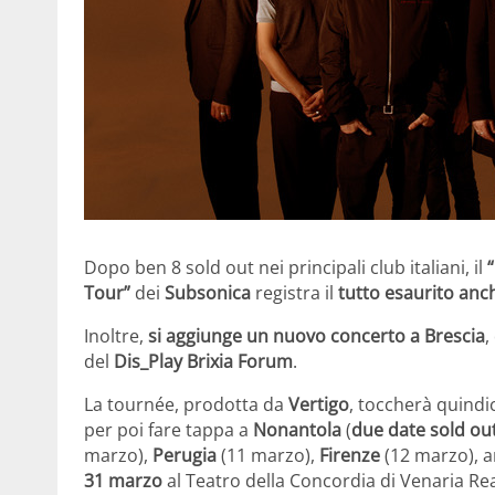
Dopo ben 8 sold out nei principali club italiani, il
Tour”
dei
Subsonica
registra il
tutto esaurito anc
Inoltre,
si aggiunge un nuovo concerto a Brescia
,
del
Dis_Play Brixia Forum
.
La tournée, prodotta da
Vertigo
, toccherà quindic
per poi fare tappa a
Nonantola
(
due date sold ou
marzo),
Perugia
(11 marzo),
Firenze
(12 marzo), 
31 marzo
al Teatro della Concordia di Venaria Re