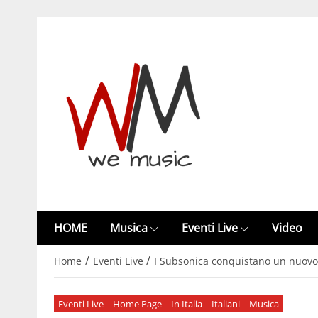
HOME
Musica
Eventi Live
Video
/
/
Home
Eventi Live
I Subsonica conquistano un nuovo 
Eventi Live
Home Page
In Italia
Italiani
Musica