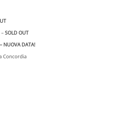
OUT
5 –
SOLD OUT
m – NUOVA DATA!
la Concordia