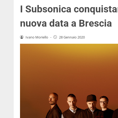
I Subsonica conquista
nuova data a Brescia
Ivano Moriello
-
28 Gennaio 2020