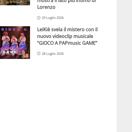
mostra il lato più intimo di
Lorenzo
29 Luglio 2026
LeiKiè svela il mistero con il
nuovo videoclip musicale
“GIOCO A PAPmusic GAME”
28 Luglio 2026