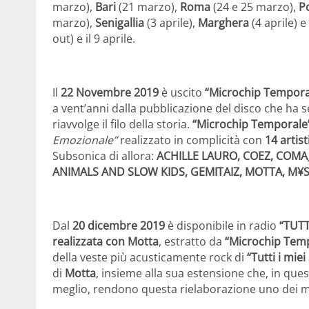
marzo),
Bari
(21 marzo),
Roma
(24 e 25 marzo),
P
marzo),
Senigallia
(3 aprile),
Marghera
(4 aprile) e
out) e il 9 aprile.
Il
22 Novembre 2019
è uscito
“Microchip Tempor
a vent’anni dalla pubblicazione del disco che ha s
riavvolge il filo della storia.
“Microchip Temporale
Emozionale”
realizzato in complicità con
14 artist
Subsonica di allora:
ACHILLE LAURO, COEZ, COMA
ANIMALS AND SLOW KIDS, GEMITAIZ, MOTTA, M¥SS
Dal
20 dicembre 2019
è disponibile in radio
“TUTT
realizzata con Motta
, estratto da
“Microchip Tem
della veste più acusticamente rock di
“Tutti i miei
di
Motta
, insieme alla sua estensione che, in ques
meglio, rendono questa rielaborazione uno dei mo