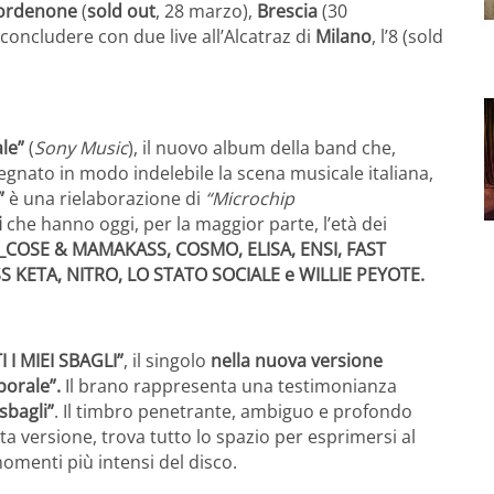
ordenone
(
sold out
, 28 marzo),
Brescia
(30
 concludere con due live all’Alcatraz di
Milano
, l’8 (sold
ale”
(
Sony Music
), il nuovo album della band che,
egnato in modo indelebile la scena musicale italiana,
”
è una rielaborazione di
“Microchip
i
che hanno oggi, per la maggior parte, l’età dei
_COSE & MAMAKASS, COSMO, ELISA, ENSI, FAST
 KETA, NITRO, LO STATO SOCIALE e WILLIE PEYOTE.
I I MIEI SBAGLI”
, il singolo
nella nuova versione
porale”.
Il brano rappresenta una testimonianza
 sbagli”
. Il timbro penetrante, ambiguo e profondo
ta versione, trova tutto lo spazio per esprimersi al
menti più intensi del disco.