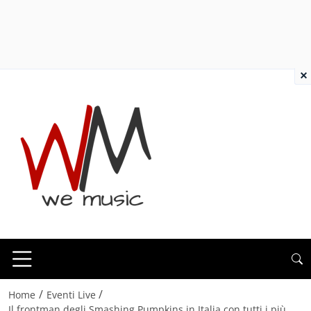
×
/
/
Home
Eventi Live
Il frontman degli Smashing Pumpkins in Italia con tutti i più