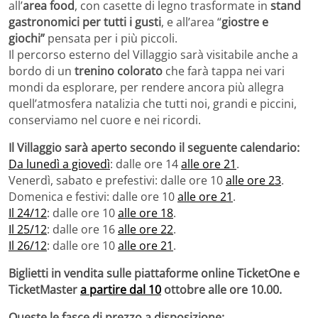
all’
area food
, con casette di legno trasformate in
stand
gastronomici per tutti i gusti
, e all’area “
giostre e
giochi”
pensata per i più piccoli.
Il percorso esterno del Villaggio sarà visitabile anche a
bordo di un
trenino colorato
che farà tappa nei vari
mondi da esplorare, per rendere ancora più allegra
quell’atmosfera natalizia che tutti noi, grandi e piccini,
conserviamo nel cuore e nei ricordi.
Il Villaggio sarà aperto secondo il seguente calendario:
Da lunedì a giovedì
: dalle ore 14
alle ore 21
.
Venerdì, sabato e prefestivi: dalle ore 10
alle ore 23
.
Domenica e festivi: dalle ore 10
alle ore 21
.
Il 24/12
: dalle ore 10
alle ore 18
.
Il 25/12
: dalle ore 16
alle ore 22
.
Il 26/12
: dalle ore 10
alle ore 21
.
Biglietti in vendita sulle piattaforme online TicketOne e
TicketMaster
a partire dal 10
ottobre alle ore 10.00.
Queste le fasce di prezzo a disposizione: