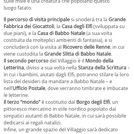
sulle mille e una creatura che popolano questo
luogo fatato.
Il percorso di visita principale
si snoderà tra la
Grande
Fabbrica dei Giocattoli
, la
Casa degli Elfi
(sviluppata su
due piani), e la
Casa di Babbo Natale
(a sua volta
costituita da molteplici ambienti di fantasia), e si
concluderà con la visita al
Ricovero delle Renne
, in cui
viene custodita la
Grande Slitta di Babbo Natale
.
Il secondo percorso
del Villaggio è il
Mondo della
Letterina
, diviso a sua volta nella
Stanza della Scrittura
–
in cui i bambini, aiutati dagli Elfi, potranno stilare la loro
lista dei desideri da mandare a Babbo Natale – e
nell’
Ufficio Postale
, dove verranno timbrate e imbucate
le letterine.
Il terzo “mondo”
è costituito dal
Borgo degli Elfi
, un
pittoresco mercatino in stile nordico popolato dai
simpatici aiutanti di Babbo Natale, in cui sarà possibile
dedicarsi ai regali natalizi.
Infine, un grande spazio del Villaggio sarà dedicato