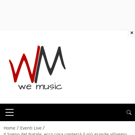
×
/
/
Home
Eventi Live
Il Sogno del Natale, ecco cosa conterrà il più grande villaggio