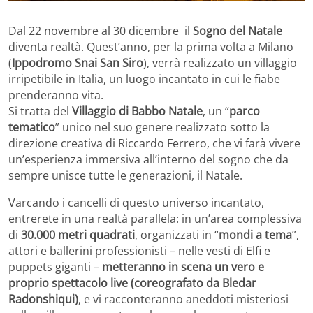
Dal 22 novembre al 30 dicembre il
Sogno del Natale
diventa realtà. Quest’anno, per la prima volta a Milano
(
Ippodromo Snai San Siro
), verrà realizzato un villaggio
irripetibile in Italia, un luogo incantato in cui le fiabe
prenderanno vita.
Si tratta del
Villaggio di Babbo Natale
, un “
parco
tematico
” unico nel suo genere realizzato sotto la
direzione creativa di Riccardo Ferrero, che vi farà vivere
un’esperienza immersiva all’interno del sogno che da
sempre unisce tutte le generazioni, il Natale.
Varcando i cancelli di questo universo incantato,
entrerete in una realtà parallela: in un’area complessiva
di
30.000 metri quadrati
, organizzati in “
mondi a tema
”,
attori e ballerini professionisti – nelle vesti di Elfi e
puppets giganti –
metteranno in scena un vero e
proprio spettacolo live (coreografato da Bledar
Radonshiqui)
, e vi racconteranno aneddoti misteriosi