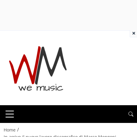
×
/
Home
In arrivo il nuovo lavoro discografico di Marco Mengoni