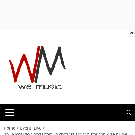
×
/
/
Home
Eventi Live
“Io…Riccardo Cocciante”, lo show si arricchisce con due nuovi