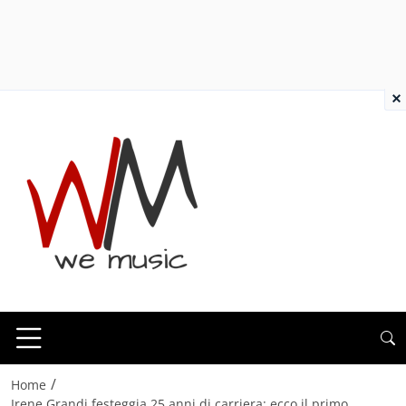
×
/
Home
Irene Grandi festeggia 25 anni di carriera: ecco il primo