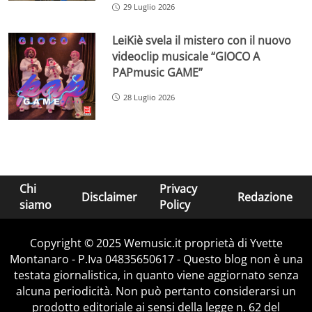
29 Luglio 2026
LeiKiè svela il mistero con il nuovo
videoclip musicale “GIOCO A
PAPmusic GAME”
28 Luglio 2026
Chi
Privacy
Disclaimer
Redazione
siamo
Policy
Copyright © 2025 Wemusic.it proprietà di Yvette
Montanaro - P.Iva 04835650617 - Questo blog non è una
testata giornalistica, in quanto viene aggiornato senza
alcuna periodicità. Non può pertanto considerarsi un
prodotto editoriale ai sensi della legge n. 62 del