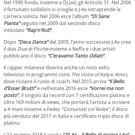
Nel 1990 fonda, insieme a Dj Jad, gli Articolo 31. Nel 2006
il fortunato sodalizio si scioglie e J-Ax intraprende la
carriera solista. Nel 2006 esce l’album
“Di Sana
Pianta”
seguito nel 2009 dal secondo disco
intitolato
“Rap’n’Roll”
.
Dopo
“Deca Dance”
del 2009, l’anno successivo J-Ax crea
il duo
Due di Picche
insieme a Neffa e i due artisti
pubblicano il disco
“C’eravamo Tanto Odiati”
.
Il rapper milanese diventa anche un noto volto
televisivo in programmi cono
The Voice of Italy
e
Amici
,
dove ricopre il ruolo di coach. Nel 2015 arriva
“Il Bello
d’Esser Brutti”
e nell’estate 2016 esce
“Vorrei ma non
posto”
, il singolo da record con 7 certificazioni platino e
oltre 169 milioni di views, che porterà l’artista a scrivere
a 4 mani insieme a Fedez
“Comunisti col Rolex”
, il disco
più venduto del 2017 in Italia e certificato triplo disco di
platino.
L’11 maggio 2018 è uscita
“25 Ax – Il Bello di essere J-Ax”
,