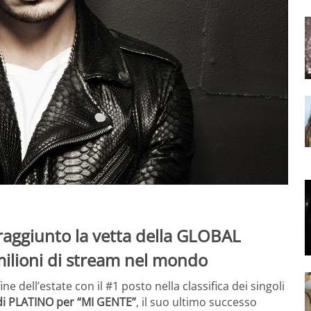
 raggiunto la vetta della GLOBAL
milioni di stream nel mondo
ne dell’estate con il #1 posto nella classifica dei singoli
 di PLATINO per “MI GENTE”
, il suo ultimo successo