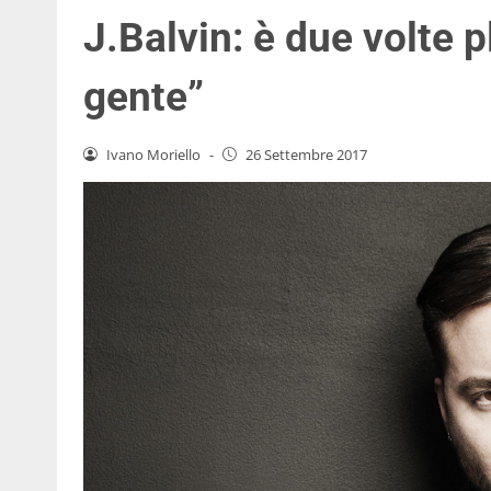
J.Balvin: è due volte p
gente”
Ivano Moriello
-
26 Settembre 2017