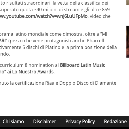
risultati straordinari: la vetta della classifica dei
superato quota 340 milioni di stream e gli oltre 859
www.youtube.com/watch?v=wnJ6LuUFpMo
, video che
anorama latino mondiale come dimostra, oltre a “MI
ARI”
(pezzo che vede protagonisti anche Pharrell
tivamente 5 dischi di Platino e la prima posizione della
condo.
n curriculum 8 nomination ai
Billboard Latin Music
nno” ai Lo Nuestro Awards
.
tenuto la certificazione Riaa e Doppio Disco di Diamante
Chi siamo
Disclaimer
Privacy Policy
Redazione