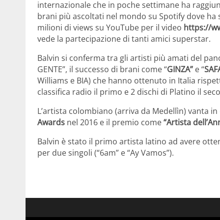
internazionale che in poche settimane ha raggiunto 
brani più ascoltati nel mondo su Spotify dove ha 
milioni di views su YouTube per il video
https://
vede la partecipazione di tanti amici superstar.
Balvin si conferma tra gli artisti più amati del p
GENTE”, il successo di brani come “
GINZA”
e “
SAF
Williams e BIA) che hanno ottenuto in Italia rispet
classifica radio il primo e 2 dischi di Platino il se
L’artista colombiano (arriva da Medellìn) vanta i
Awards
nel 2016 e il premio come
“Artista dell’A
Balvin è stato il primo artista latino ad avere ot
per due singoli (“6am” e “Ay Vamos”).