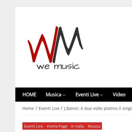
HOME
Musica
Eventi Live
Video
/
/
Home
Eventi Live
J.Balvin: è due volte platino il sin
Eventi Live
Home Page
In Italia
Musica