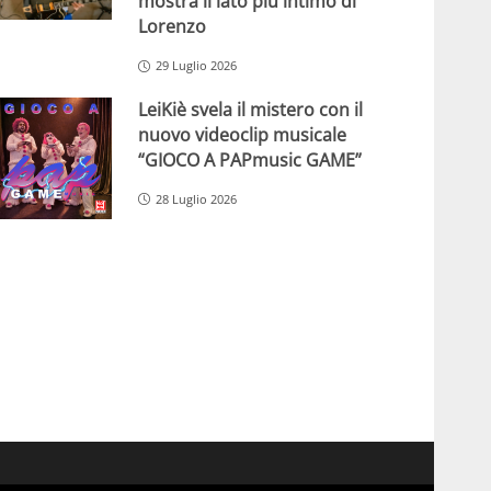
mostra il lato più intimo di
Lorenzo
29 Luglio 2026
LeiKiè svela il mistero con il
nuovo videoclip musicale
“GIOCO A PAPmusic GAME”
28 Luglio 2026