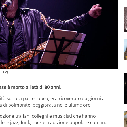
usic)
se è morto all’età di 80 anni.
tità sonora partenopea, era ricoverato da giorni a
 di polmonite, peggiorata nelle ultime ore.
zione tra fan, colleghi e musicisti che hanno
ndere jazz, funk, rock e tradizione popolare con una