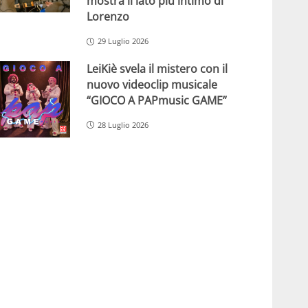
mostra il lato più intimo di
Lorenzo
29 Luglio 2026
LeiKiè svela il mistero con il
nuovo videoclip musicale
“GIOCO A PAPmusic GAME”
28 Luglio 2026