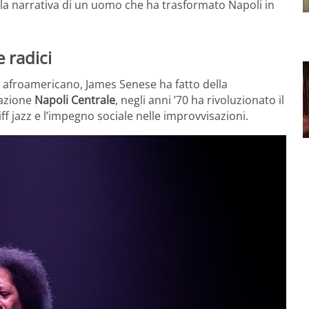
lla narrativa di un uomo che ha trasformato Napoli in
e radici
e afroamericano, James Senese ha fatto della
mazione
Napoli Centrale
, negli anni ’70 ha rivoluzionato il
iff jazz e l’impegno sociale nelle improvvisazioni.