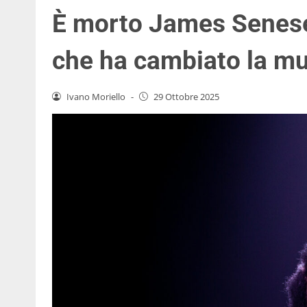
È morto James Senese
che ha cambiato la m
Ivano Moriello
-
29 Ottobre 2025