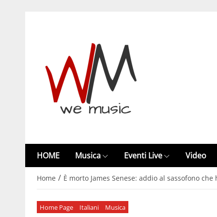
HOME
Musica
Eventi Live
Video
/
Home
È morto James Senese: addio al sassofono che
Home Page
Italiani
Musica