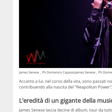
James Senese _ Ph Domenico CapassoJames Senese _ Ph Dome
Accanto a lui, nel corso della vita, sono passati n
contribuendo alla nascita del “Neapolitan Power”
L’eredità di un gigante della music
James Senese lascia decine di album, tour da tutto