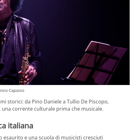
nico Capasso
omi storici: da Pino Daniele a Tullio De Piscopo,
, una corrente culturale prima che musicale.
a italiana
 esaurito e una scuola di musicisti cresciuti